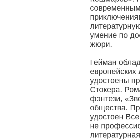
современными
приключениям
литературную
умение по до
жюри.
Гейман облад
европейских 
удостоены п
Стокера. Ром
фэнтези, «Зв
общества. П
удостоен Все
не профессио
литературная