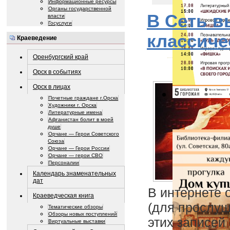
Информационные ресурсы
Органы государственной
В Сеть в
власти
Госуслуги
классиче
Краеведение
Оренбургский край
Орск в событиях
Орск в лицах
Почетные граждане г.Орска
Художники г. Орска
Литературные имена
Афганистан болит в моей
душе
Орчане — Герои Советского
Союза
Орчане — Герои России
Орчане — герои СВО
Персоналии
Календарь знаменательных
дат
В интернете 
Краеведческая книга
(для прослуш
Тематические обзоры
Обзоры новых поступлений
этих записей 
Виртуальные выставки