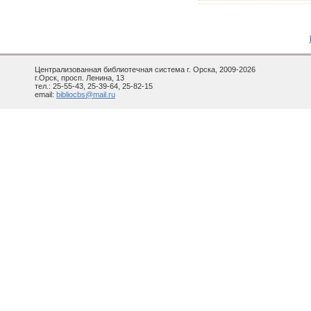
Централизованная библиотечная система г. Орска, 2009-2026
г.Орск, просп. Ленина, 13
тел.: 25-55-43, 25-39-64, 25-82-15
email:
bibliocbs@mail.ru