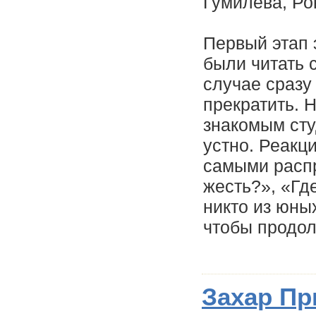
Гумилева, Ро
Первый этап 
были читать 
случае сразу
прекратить. 
знакомым сту
устно. Реакц
самыми распр
жесть?», «Гд
никто из юных
чтобы продол
Захар Пр