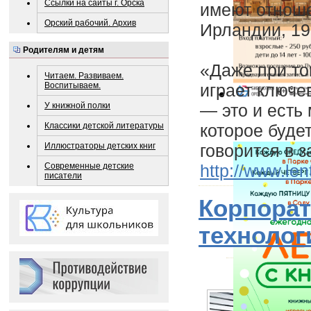
Ссылки на сайты г. Орска
имеют отноше
Орский рабочий. Архив
Ирландии, 19
Родителям и детям
«Даже при то
Читаем. Развиваем.
играет ключе
Воспитываем.
— это и есть
У книжной полки
которое буде
Классики детской литературы
говорится в 
Иллюстраторы детских книг
http://www.le
Современные детские
писатели
Корпора
технолог