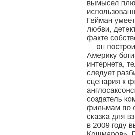
вымысел плю
использованн
Гейман умеет
любви, детек
факте собств
— он построи
Америку боги
интернета, т
следует разб
сценария к ф
англосаксонс
создатель ком
фильмам по 
сказка для в
в 2009 году 
Кошмаров». Г