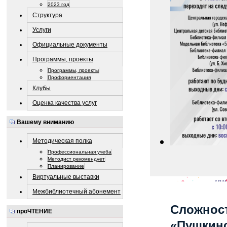
2023 год
Структура
Услуги
Официальные документы
Программы, проекты
Программы, проекты
Профориентация
Клубы
Оценка качества услуг
Вашему вниманию
Методическая полка
Профессиональная учеба
Методист рекомендует
Планирование
Виртуальные выставки
Межбиблиотечный абонемент
Сложност
проЧТЕНИЕ
«Пушкинс