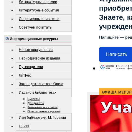
Литературные премии
приобре
Литературные события
Знаете, 
Современные писатели
учрежде
Советуем почитать
Напишите — ре
Информационные ресурсы
Новые поступления
Написать
Периодические издания
Путеводители
ЛитРес
Законодательство г. Орска
Издано в библиотеках
Буклеты
Дайджесты
Тематические списки
Электронные издания
Имя библиотеки: М. Горький
ЦСЗИ