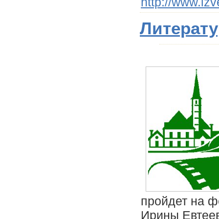
http://www.izv
Литерату
пройдет на ф
Ирины Евтеев