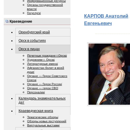
Информационные ресурсы
Органы государственной
власти
Госуслуги
КАРПОВ Анатолий
Краеведение
Евгеньевич
Оренбургский край
Орск в событиях
Орск в лицах
Почетные граждане г.Орска
Художники г. Орска
Литературные имена
Афганистан болит в моей
душе
Орчане — Герои Советского
Союза
Орчане — Герои России
Орчане — герои СВО
Персоналии
Календарь знаменательных
дат
Краеведческая книга
Тематические обзоры
Обзоры новых поступлений
Виртуальные выставки