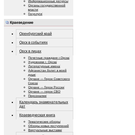
Информационные ресурсы
Органы государственной
власти
Госуслуги
Краеведение
Оренбургский край
Орск в событиях
Орск в лицах
Почетные граждане г.Орска
Художники г. Орска
Литературные имена
Афганистан болит в моей
душе
Орчане — Герои Советского
Союза
Орчане — Герои России
Орчане — герои СВО
Персоналии
Календарь знаменательных
дат
Краеведческая книга
Тематические обзоры
Обзоры новых поступлений
Виртуальные выставки