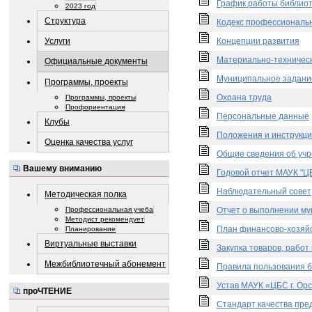
График работы библиот
2023 год
Структура
Кодекс профессиональн
Услуги
Концепции развития
Материально-техническ
Официальные документы
Муниципальное задани
Программы, проекты
Охрана труда
Программы, проекты
Профориентация
Персональные данные
Клубы
Положения и инструкци
Оценка качества услуг
Общие сведения об учр
Вашему вниманию
Годовой отчет МАУК "ЦБ
Наблюдательный совет
Методическая полка
Отчет о выполнении му
Профессиональная учеба
Методист рекомендует
План финансово-хозяй
Планирование
Виртуальные выставки
Закупка товаров, работ
Межбиблиотечный абонемент
Правила пользования б
Устав МАУК «ЦБС г. Ор
проЧТЕНИЕ
Стандарт качества пре