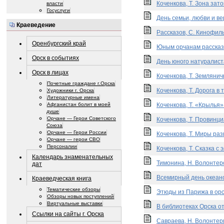
Коченкова, Т. Зона зат
власти
Госуслуги
День семьи, любви и ве
Краеведение
Рассказов, С. Кинофиль
Оренбургский край
Юным орчанам рассказа
Орск в событиях
День юного натуралиста
Орск в лицах
Коченкова, Т. Землянич
Почетные граждане г.Орска
Коченкова, Т. Дорога в 
Художники г. Орска
Литературные имена
Коченкова, Т. «Крылья»
Афганистан болит в моей
душе
Орчане — Герои Советского
Коченкова, Т. Провинци
Союза
Орчане — Герои России
Коченкова, Т. Миры раз
Орчане — герои СВО
Персоналии
Коченкова, Т. Сказка с
Календарь знаменательных
Тимонина, Н. Волонтеро
дат
Всемирный день океанов
Краеведческая книга
Тематические обзоры
Этюды из Парижа в орск
Обзоры новых поступлений
Виртуальные выставки
В библиотеках Орска от
Ссылки на сайты г. Орска
Савраева, Н. Волонтеры