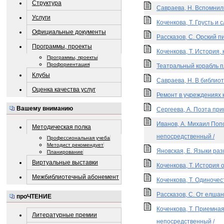
Структура
Савраева, Н. Вспомнили
Услуги
Коченкова, Т. Грусть и 
Официальные документы
Рассказов, С. Орский п
Программы, проекты
Коченкова, Т. История,
Программы, проекты
Профориентация
Театральный корабль пл
Клубы
Савраева, Н. В библиот
Оценка качества услуг
Ремонт в учреждениях к
Вашему вниманию
Сергеева, А. Поэта при
Иванов, А. Михаил Попо
Методическая полка
непосредственный /
Профессиональная учеба
Методист рекомендует
Яновская, Е. Языки раз
Планирование
Виртуальные выставки
Коченкова, Т. История 
Межбиблиотечный абонемент
Коченкова, Т. Одиночес
Рассказов, С. От елшан
проЧТЕНИЕ
Коченкова, Т. Приемная 
Литературные премии
непосредственный /