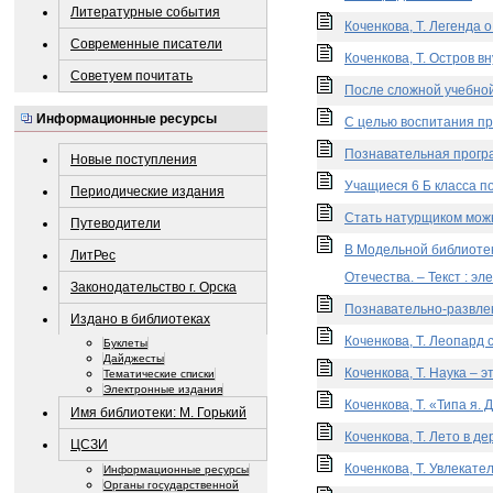
Литературные события
Коченкова, Т. Легенда 
Современные писатели
Коченкова, Т. Остров вн
Советуем почитать
После сложной учебной 
Информационные ресурсы
С целью воспитания пра
Познавательная програ
Новые поступления
Учащиеся 6 Б класса по
Периодические издания
Стать натурщиком можно
Путеводители
В Модельной библиоте
ЛитРес
Отечества. – Текст : эл
Законодательство г. Орска
Познавательно-развлек
Издано в библиотеках
Коченкова, Т. Леопард 
Буклеты
Дайджесты
Коченкова, Т. Наука – э
Тематические списки
Электронные издания
Коченкова, Т. «Типа я.
Имя библиотеки: М. Горький
Коченкова, Т. Лето в де
ЦСЗИ
Коченкова, Т. Увлекате
Информационные ресурсы
Органы государственной