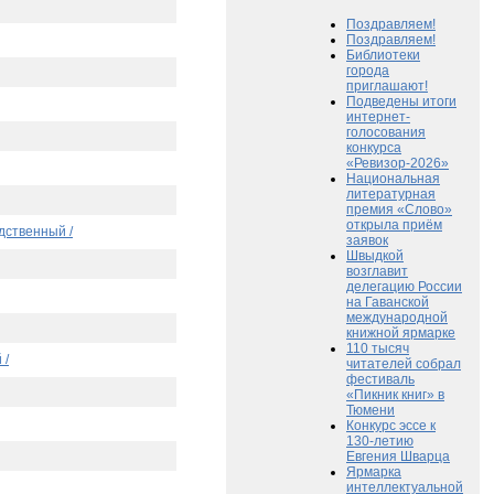
Поздравляем!
Поздравляем!
Библиотеки
города
приглашают!
Подведены итоги
интернет-
голосования
конкурса
«Ревизор-2026»
Национальная
литературная
премия «Слово»
открыла приём
едственный /
заявок
Швыдкой
возглавит
делегацию России
на Гаванской
международной
книжной ярмарке
110 тысяч
 /
читателей собрал
фестиваль
«Пикник книг» в
Тюмени
Конкурс эссе к
130-летию
Евгения Шварца
Ярмарка
интеллектуальной