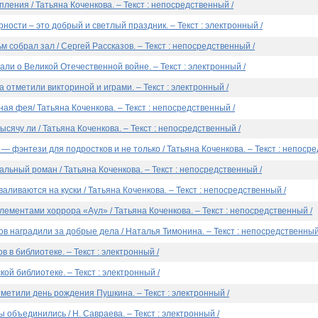
опления / Татьяна Коченкова. – Текст : непосредственный /
рности – это добрый и светлый праздник. – Текст : электронный /
м собрал зал / Сергей Рассказов. – Текст : непосредственный /
ли о Великой Отечественной войне. – Текст : электронный /
 отметили викториной и играми. – Текст : электронный /
ная фея/ Татьяна Коченкова. – Текст : непосредственный /
тысячу ли / Татьяна Коченкова. – Текст : непосредственный /
 — фэнтези для подростков и не только / Татьяна Коченкова. – Текст : непоср
альный роман / Татьяна Коченкова. – Текст : непосредственный /
валиваются на куски / Татьяна Коченкова. – Текст : непосредственный /
 элементами хоррора «Аул» / Татьяна Коченкова. – Текст : непосредственный /
в наградили за добрые дела / Наталья Тимонина. – Текст : непосредственный
 в библиотеке. – Текст : электронный /
ой библиотеке. – Текст : электронный /
метили день рождения Пушкина. – Текст : электронный /
 объединились / Н. Савраева. – Текст : электронный /