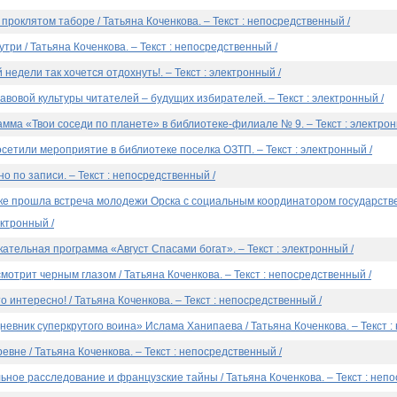
о проклятом таборе / Татьяна Коченкова. – Текст : непосредственный /
утри / Татьяна Коченкова. – Текст : непосредственный /
недели так хочется отдохнуть!. – Текст : электронный /
вовой культуры читателей – будущих избирателей. – Текст : электронный /
мма «Твои соседи по планете» в библиотеке-филиале № 9. – Текст : электрон
сетили мероприятие в библиотеке поселка ОЗТП. – Текст : электронный /
 по записи. – Текст : непосредственный /
ке прошла встреча молодежи Орска с социальным координатором государств
ектронный /
ательная программа «Август Спасами богат». – Текст : электронный /
смотрит черным глазом / Татьяна Коченкова. – Текст : непосредственный /
то интересно! / Татьяна Коченкова. – Текст : непосредственный /
 Дневник суперкрутого воина» Ислама Ханипаева / Татьяна Коченкова. – Текст 
ревне / Татьяна Коченкова. – Текст : непосредственный /
льное расследование и французские тайны / Татьяна Коченкова. – Текст : неп