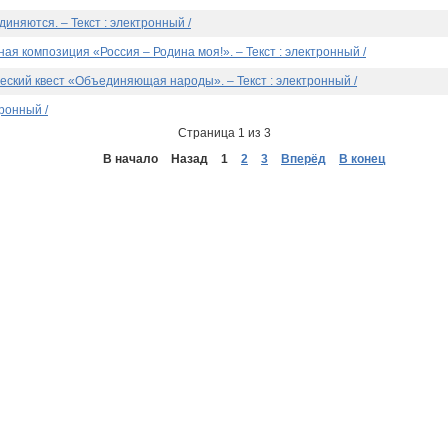
иняются. – Текст : электронный /
я композиция «Россия – Родина моя!». – Текст : электронный /
еский квест «Объединяющая народы». – Текст : электронный /
тронный /
Страница 1 из 3
В начало
Назад
1
2
3
Вперёд
В конец