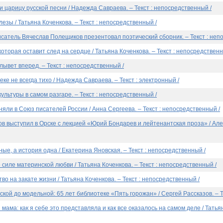
 царицу русской песни / Надежда Савраева. – Текст : непосредственный /
слезы / Татьяна Коченкова. – Текст : непосредственный /
исатель Вячеслав Полещиков презентовал поэтический сборник. – Текст : неп
 которая оставит след на сердце / Татьяна Коченкова. – Текст : непосредственн
ывет вперед. – Текст : непосредственный /
еке не всегда тихо / Надежда Савраева. – Текст : электронный /
ультуры в самом разгаре. – Текст : непосредственный /
няли в Союз писателей России / Анна Сергеева. – Текст : непосредственный /
в выступил в Орске с лекцией «Юрий Бондарев и лейтенантская проза» / Алек
ные, а история одна / Екатерина Яновская. – Текст : непосредственный /
о силе материнской любви / Татьяна Коченкова. – Текст : непосредственный /
тво на закате жизни / Татьяна Коченкова. – Текст : непосредственный /
ской до модельной: 65 лет библиотеке «Пять горожан» / Сергей Рассказов. – Т
мама: как я себе это представляла и как все оказалось на самом деле / Татьян