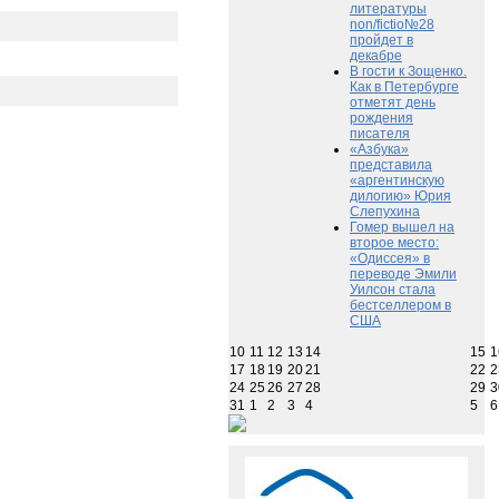
литературы
non/fictio№28
пройдет в
декабре
В гости к Зощенко.
Как в Петербурге
отметят день
рождения
писателя
«Азбука»
представила
«аргентинскую
дилогию» Юрия
Слепухина
Гомер вышел на
второе место:
«Одиссея» в
переводе Эмили
Уилсон стала
бестселлером в
США
10
11
12
13
14
15
1
17
18
19
20
21
22
2
24
25
26
27
28
29
3
31
1
2
3
4
5
6