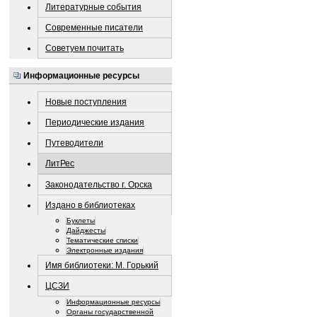
Литературные события
Современные писатели
Советуем почитать
Информационные ресурсы
Новые поступления
Периодические издания
Путеводители
ЛитРес
Законодательство г. Орска
Издано в библиотеках
Буклеты
Дайджесты
Тематические списки
Электронные издания
Имя библиотеки: М. Горький
ЦСЗИ
Информационные ресурсы
Органы государственной