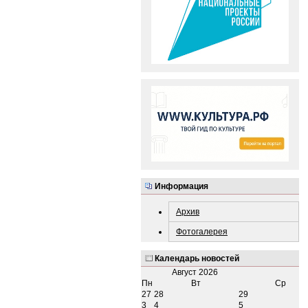
Информация
Архив
Фотогалерея
Календарь новостей
Август
2026
Пн
Вт
Ср
27
28
29
3
4
5