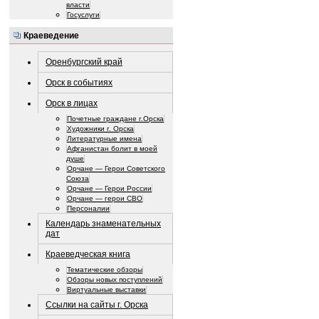
власти
Госуслуги
Краеведение
Оренбургский край
Орск в событиях
Орск в лицах
Почетные граждане г.Орска
Художники г. Орска
Литературные имена
Афганистан болит в моей
душе
Орчане — Герои Советского
Союза
Орчане — Герои России
Орчане — герои СВО
Персоналии
Календарь знаменательных
дат
Краеведческая книга
Тематические обзоры
Обзоры новых поступлений
Виртуальные выставки
Ссылки на сайты г. Орска