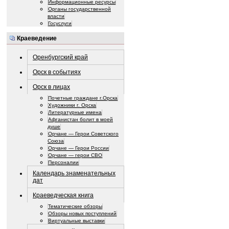
Информационные ресурсы
Органы государственной
власти
Госуслуги
Краеведение
Оренбургский край
Орск в событиях
Орск в лицах
Почетные граждане г.Орска
Художники г. Орска
Литературные имена
Афганистан болит в моей
душе
Орчане — Герои Советского
Союза
Орчане — Герои России
Орчане — герои СВО
Персоналии
Календарь знаменательных
дат
Краеведческая книга
Тематические обзоры
Обзоры новых поступлений
Виртуальные выставки