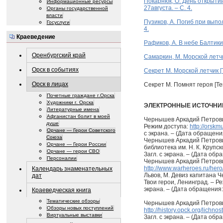
Покарнюк, О. День открытий 
Информационные ресурсы
27августа. – С. 4.
Органы государственной
власти
Пузиков, А. Погиб при выпол
Госуслуги
4.
Краеведение
Рафиков, А. В небе Балтики 
Оренбургский край
Самаркин, М. Морской летчик
Орск в событиях
Секрет М. Морской летчик [Т
Орск в лицах
Секрет М. Помнят героя [Тек
Почетные граждане г.Орска
Художники г. Орска
ЭЛЕКТРОННЫЕ ИСТОЧНИ
Литературные имена
Афганистан болит в моей
Чернышев Аркадий Петрович
душе
Режим доступа:
http://orsk
Орчане — Герои Советского
с экрана. – (Дата обращения
Союза
Чернышев Аркадий Петрович
Орчане — Герои России
библиотека им. Н. К. Крупс
Орчане — герои СВО
Загл. с экрана. – (Дата обр
Персоналии
Чернышев Аркадий Петрович
http://www.warheroes.ru/he
Календарь знаменательных
Львов, М. Девиз капитана Ч
дат
Твои герои, Ленинград. – Р
экрана. – (Дата обращения:
Краеведческая книга
Тематические обзоры
Чернышев Аркадий Петрович
Обзоры новых поступлений
http://history.opck.org/lichn
Виртуальные выставки
Загл. с экрана. – (Дата обр