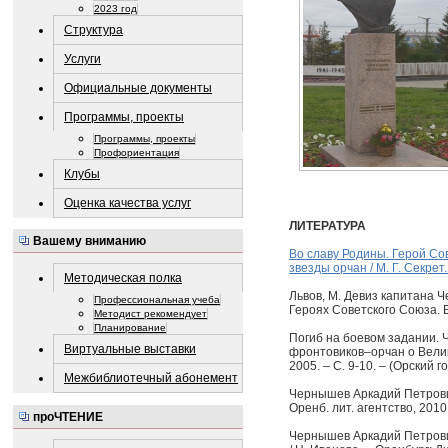
2023 год
Структура
Услуги
Официальные документы
Программы, проекты
Программы, проекты
Профориентация
Клубы
Оценка качества услуг
ЛИТЕРАТУРА
Вашему вниманию
Во славу Родины. Герой Сов
звезды орчан / М. Г. Секрет. –
Методическая полка
Львов, М. Девиз капитана Че
Профессиональная учеба
Героях Советского Союза. Вы
Методист рекомендует
Планирование
Погиб на боевом задании. 
Виртуальные выставки
фронтовиков–орчан о Великой
2005. – С. 9-10. – (Орский 
Межбиблиотечный абонемент
Чернышев Аркадий Петрович 
Оренб. лит. агентство, 2010.
проЧТЕНИЕ
Чернышев Аркадий Петрович 