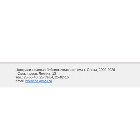
Централизованная библиотечная система г. Орска, 2009-2026
г.Орск, просп. Ленина, 13
тел.: 25-55-43, 25-39-64, 25-82-15
email:
bibliocbs@mail.ru