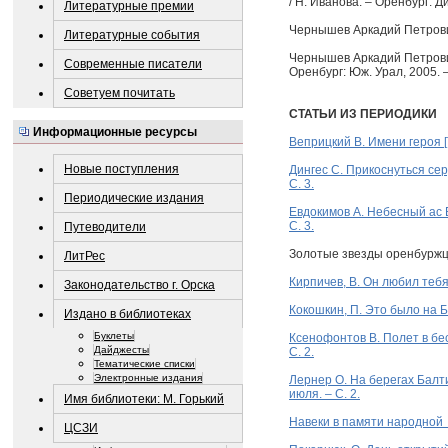
/ Н. Иванова. – Оренбург: Ди
Литературные премии
Чернышев Аркадий Петрович [Т
Литературные события
Чернышев Аркадий Петрович 
Современные писатели
Оренбург: Юж. Урал, 2005. –
Советуем почитать
СТАТЬИ ИЗ ПЕРИОДИКИ
Информационные ресурсы
Веприцкий В. Имени героя [Т
Новые поступления
Дингес С. Прикоснуться серд
С. 3.
Периодические издания
Евдокимов А. Небесный ас Ба
С. 3.
Путеводители
Золотые звезды оренбуржцев 
ЛитРес
Кирпичев, В. Он любил тебя, 
Законодательство г. Орска
Кокошкин, П. Это было на Ба
Издано в библиотеках
Буклеты
Ксенофонтов В. Полет в бесс
Дайджесты
С. 2.
Тематические списки
Электронные издания
Лернер О. На берегах Балтик
июля. – С. 2.
Имя библиотеки: М. Горький
Навеки в памяти народной [Т
ЦСЗИ