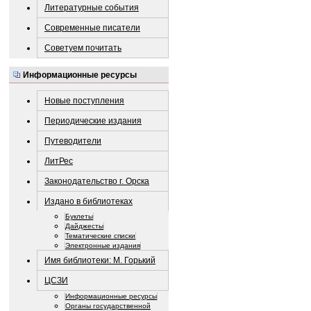
Литературные события
Современные писатели
Советуем почитать
Информационные ресурсы
Новые поступления
Периодические издания
Путеводители
ЛитРес
Законодательство г. Орска
Издано в библиотеках
Буклеты
Дайджесты
Тематические списки
Электронные издания
Имя библиотеки: М. Горький
ЦСЗИ
Информационные ресурсы
Органы государственной