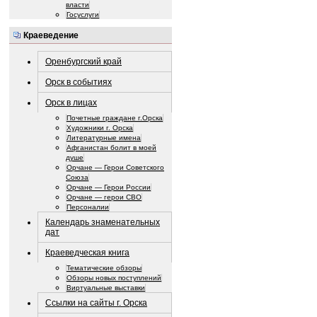
власти
Госуслуги
Краеведение
Оренбургский край
Орск в событиях
Орск в лицах
Почетные граждане г.Орска
Художники г. Орска
Литературные имена
Афганистан болит в моей
душе
Орчане — Герои Советского
Союза
Орчане — Герои России
Орчане — герои СВО
Персоналии
Календарь знаменательных
дат
Краеведческая книга
Тематические обзоры
Обзоры новых поступлений
Виртуальные выставки
Ссылки на сайты г. Орска