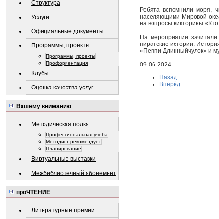
Структура
Ребята вспомнили моря, ч
населяющими Мировой океан
Услуги
на вопросы викторины «Кто 
Официальные документы
На мероприятии зачитали 
пиратские истории. История
Программы, проекты
«Пеппи Длинныйчулок» и му
Программы, проекты
Профориентация
09-06-2024
Клубы
Назад
Вперёд
Оценка качества услуг
Вашему вниманию
Методическая полка
Профессиональная учеба
Методист рекомендует
Планирование
Виртуальные выставки
Межбиблиотечный абонемент
проЧТЕНИЕ
Литературные премии