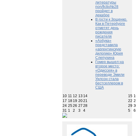
литературы
non/fictio№28
пройдет в
декабре
В гости к Зощенко.
Как в Петербурге
отметят день
рождения
писателя
«Азбука»
представила
«аргентинскую
дилогию» Юрия
Слепухина
Гомер вышел на
второе место:
«Одиссея» в
переводе Эмили
Уилсон стала
бестселлером в
США
10
11
12
13
14
15
1
17
18
19
20
21
22
2
24
25
26
27
28
29
3
31
1
2
3
4
5
6