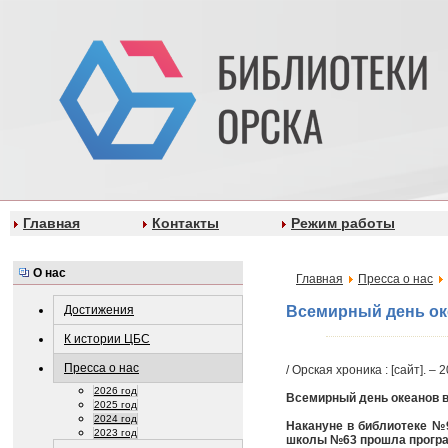
Главная
Контакты
Режим работы
О нас
Главная
Пресса о нас
Достижения
Всемирный день оке
К истории ЦБС
Пресса о нас
/ Орская хроника : [сайт]. – 
2026 год
Всемирный день океанов в
2025 год
2024 год
Накануне в библиотеке №
2023 год
школы №63 прошла програ