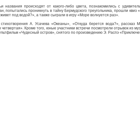
ьи названия происходят от какого-либо цвета, познакомились с удивите
, попытались проникнуть в тайну Бермудского треугольника, прошли квиз 
живет под водой?», а также сыграли в игру «Море волнуется раз».
стихотворения А. Усачева «Океаны», «Откуда берется вода?», рассказ М
 четвертая». Кроме того, юные участники встречи посмотрели отрывок из м
льтфильм «Чудесный остров», снятого по произведению Э. Распэ «Приключ