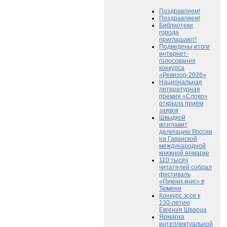
Поздравляем!
Поздравляем!
Библиотеки
города
приглашают!
Подведены итоги
интернет-
голосования
конкурса
«Ревизор-2026»
Национальная
литературная
премия «Слово»
открыла приём
заявок
Швыдкой
возглавит
делегацию России
на Гаванской
международной
книжной ярмарке
110 тысяч
читателей собрал
фестиваль
«Пикник книг» в
Тюмени
Конкурс эссе к
130-летию
Евгения Шварца
Ярмарка
интеллектуальной