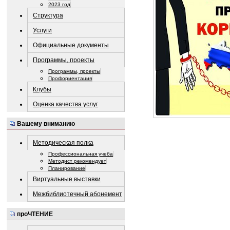
2023 год
Структура
Услуги
Официальные документы
Программы, проекты
Программы, проекты
Профориентация
Клубы
Оценка качества услуг
Вашему вниманию
Методическая полка
Профессиональная учеба
Методист рекомендует
Планирование
Виртуальные выставки
Межбиблиотечный абонемент
проЧТЕНИЕ