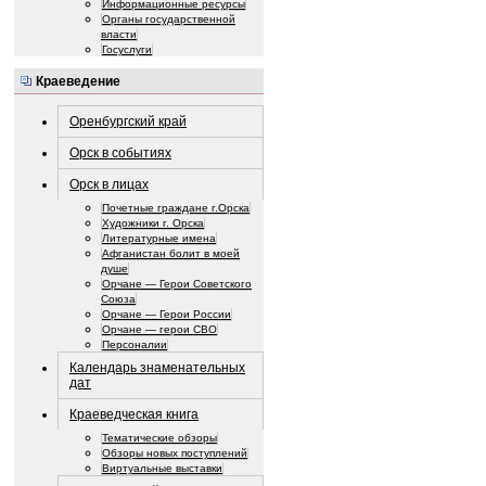
Информационные ресурсы
Органы государственной
власти
Госуслуги
Краеведение
Оренбургский край
Орск в событиях
Орск в лицах
Почетные граждане г.Орска
Художники г. Орска
Литературные имена
Афганистан болит в моей
душе
Орчане — Герои Советского
Союза
Орчане — Герои России
Орчане — герои СВО
Персоналии
Календарь знаменательных
дат
Краеведческая книга
Тематические обзоры
Обзоры новых поступлений
Виртуальные выставки