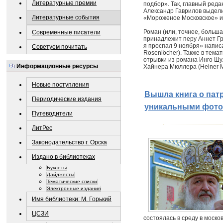
Литературные премии
подбор». Так, главный ред
Александр Гаврилов выделил
Литературные события
«Мороженое Московское» и 
Роман (или, точнее, больш
Современные писатели
принадлежит перу Аннет Грё
я проспал 9 ноября» напис
Советуем почитать
Rosenlöcher). Также в тем
отрывки из романа Инго Шул
Информационные ресурсы
Хайнера Мюллера (Heiner Mü
Новые поступления
Вышла книга о пат
Периодические издания
уникальными фот
Путеводители
ЛитРес
Законодательство г. Орска
Издано в библиотеках
Буклеты
Дайджесты
Тематические списки
Электронные издания
Имя библиотеки: М. Горький
ЦСЗИ
состоялась в среду в моск