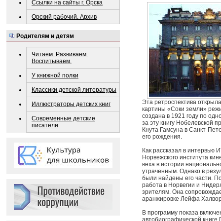
Ссылки на сайты г. Орска
Орский рабочий. Архив
Родителям и детям
Читаем. Развиваем.
Воспитываем.
У книжной полки
Классики детской литературы
Эта ретроспектива открыла
Иллюстраторы детских книг
картины «Соки земли» реж
создана в 1921 году по од
Современные детские
за эту книгу Нобелевской п
писатели
Кнута Гамсуна в Санкт-Пет
его рождения.
Как рассказал в интервью 
Норвежского института ки
веха в истории национально
утраченным. Однако в резул
были найдены его части. 
работа в Норвегии и Нидер
зрителям. Она сопровождае
аранжировке Лейфа Халвор
В программу показа включе
автобиографической книге 