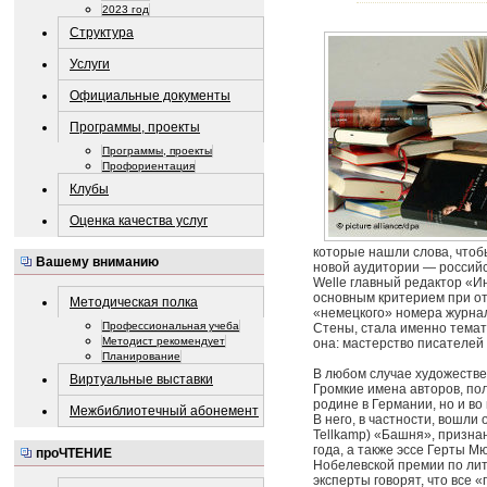
2023 год
Структура
Услуги
Официальные документы
Программы, проекты
Программы, проекты
Профориентация
Клубы
Оценка качества услуг
которые нашли слова, чтобы
Вашему вниманию
новой аудитории — российс
Welle главный редактор «И
основным критерием при от
Методическая полка
«немецкого» номера журнал
Профессиональная учеба
Стены, стала именно темати
Методист рекомендует
она: мастерство писателей
Планирование
В любом случае художеств
Виртуальные выставки
Громкие имена авторов, по
родине в Германии, но и во
Межбиблиотечный абонемент
В него, в частности, вошли
Tellkamp) «Башня», призн
года, а также эссе Герты Мю
проЧТЕНИЕ
Нобелевской премии по лит
эксперты говорят, что все «