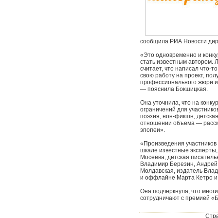
сообщила РИА Новости дир
«Это одновременно и конкур
стать известным автором.
считает, что написал что-т
свою работу на проект, пол
профессионального жюри и 
— пояснила Бокшицкая.
Она уточнила, что на конк
ограничений для участнико
поэзия, нон-фикшн, детская
отношении объема — рассм
эпопеи».
«Произведения участников 
шкале известные эксперты,
Мосеева, детская писатель
Владимир Березин, Андрей
Молдавская, издатель Влад
и оффлайне Марта Кетро и 
Она подчеркнула, что мног
сотрудничают с премией «Б
Стр