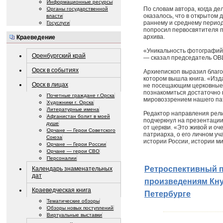
Информационные ресурсы
По словам автора, когда д
Органы государственной
оказалось, что в открытом 
власти
раннему и среднему период
Госуслуги
попросил первосвятителя 
архива.
Краеведение
«Уникальность фотографий в
Оренбургский край
— сказал председатель ОВ
Орск в событиях
Архиепископ выразил благо
котором вышла книга. «Изда
Орск в лицах
не посещающим церковные 
познакомиться достаточно 
Почетные граждане г.Орска
мировоззрением нашего пат
Художники г. Орска
Литературные имена
Редактор направления рели
Афганистан болит в моей
подчеркнул на презентации,
душе
от церкви. «Это живой и оч
Орчане — Герои Советского
патриарха, о его личном у
Союза
истории России, истории м
Орчане — Герои России
Орчане — герои СВО
Персоналии
Ретроспективный 
Календарь знаменательных
дат
произведениям Кну
Краеведческая книга
Петербурге
Тематические обзоры
Обзоры новых поступлений
Виртуальные выставки