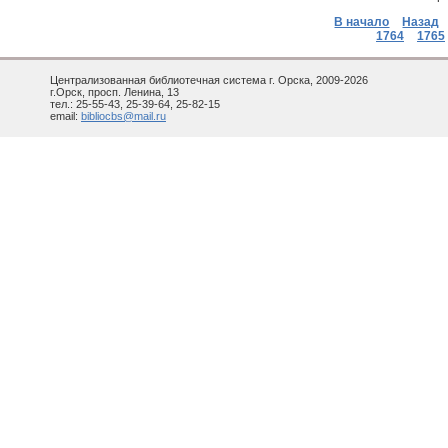
В начало
Назад
1764
1765
Централизованная библиотечная система г. Орска, 2009-2026
г.Орск, просп. Ленина, 13
тел.: 25-55-43, 25-39-64, 25-82-15
email:
bibliocbs@mail.ru