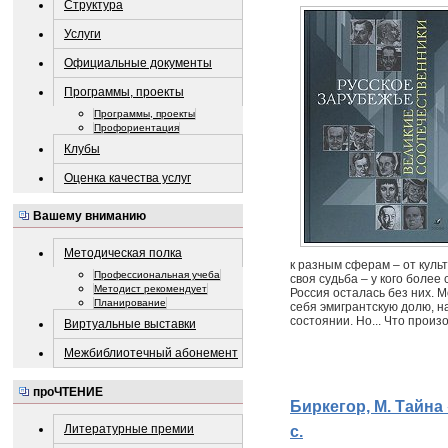
Структура
Услуги
Официальные документы
Программы, проекты
Программы, проекты
Профориентация
Клубы
Оценка качества услуг
Вашему вниманию
Методическая полка
к разным сферам – от куль
Профессиональная учеба
своя судьба – у кого более
Методист рекомендует
Россия осталась без них. 
Планирование
себя эмигрантскую долю, н
состоянии. Но... Что произ
Виртуальные выставки
Межбиблиотечный абонемент
проЧТЕНИЕ
Биркегор, М. Тайна «
Литературные премии
с.