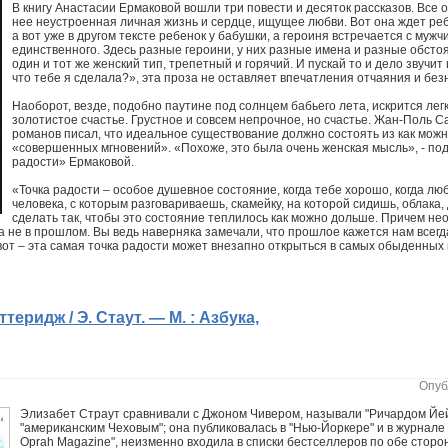
В книгу Анастасии Ермаковой вошли три повести и десяток рассказов. Все 
нее неустроенная личная жизнь и сердце, ищущее любви. Вот она ждет ре
а вот уже в другом тексте ребенок у бабушки, а героиня встречается с мужч
единственного. Здесь разные героини, у них разные имена и разные обстоя
один и тот же женский тип, трепетный и горячий. И пускай то и дело звучи
что тебе я сделала?», эта проза не оставляет впечатления отчаяния и без
Наоборот, везде, подобно паутине под солнцем бабьего лета, искрится лег
золотистое счастье. Грустное и совсем непрочное, но счастье. Жан-Поль С
романов писал, что идеальное существование должно состоять из как мож
«совершенных мгновений». «Похоже, это была очень женская мысль», - под
радости» Ермаковой.
«Точка радости – особое душевное состояние, когда тебе хорошо, когда люб
человека, с которым разговариваешь, скамейку, на которой сидишь, облака
сделать так, чтобы это состояние теплилось как можно дольше. Причем не
а не в прошлом. Вы ведь наверняка замечали, что прошлое кажется нам всегда
 вот – эта самая точка радости может внезапно открыться в самых обыденных 
теридж / Э. Стаут. — М. : Азбука,
Опуб
Элизабет Страут сравнивали с Джоном Чивером, называли "Ричардом Йей
"американским Чеховым"; она публиковалась в "Нью-Йоркере" и в журнале
Oprah Magazine", неизменно входила в списки бестселлеров по обе сторо