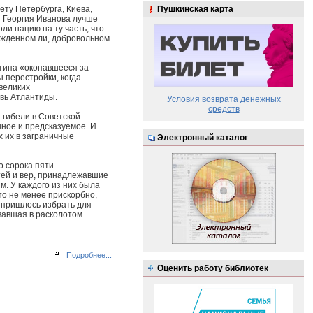
ету Петербурга, Киева,
Пушкинская карта
ки Георгия Иванова лучше
ли нацию на ту часть, что
нужденном ли, добровольном
(типа «окопавшееся за
 перестройки, когда
великих
овь Атлантиды.
Условия возврата денежных
средств
 гибели в Советской
нное и предсказуемое. И
 их в заграничные
Электронный каталог
о сорока пяти
тей и вер, принадлежавшие
м. У каждого из них была
что не менее прискорбно,
е пришлось избрать для
ывавшая в расколотом
Подробнее...
Оценить работу библиотек