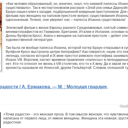
«Как человек образованный, он, конечно, знал, что никакой папессы Иоан
существовало». Так в честертоновском рассказе «Злой рок семьи Дарнуэ
Браун нашел ключ к загадке, подброшенной коварным преступником. Для 
фильма про женщину на папском престоле вопрос существования Иоанны
однозначным. Точнее, они уверяют нас – папесса Иоанна существовала!
Эпический фильм о жизни Европы раннего Средневековья, снятый совме
кинематографистов из Германии, Британии, Италии и Испании, основан 
Донны Вулфолк Кросс. Книга о женщине на папском престоле – дебют спе
художественной литературе.
Так была ли вообще папесса Иоанна, которой патер Браун отказывал в с
Вулфолк Кросс выстроила целую биографию? Как говорится, науке это пок
легенда, согласно которой в IX веке престол римского понтифика занимал
Иоанн VIII. Впрочем, насчет времени правления «папессы» в легендарны
нет. Кто-то относит ее жизнь к VIII столетию, кто-то к Х веку. Да и звали 
хронисты называли ее Агнессой, другие Гильбертой. Словом, сплошной т
радости / А. Ермакова. — М. : Молодая гвардия,
Опуб
«Точка радости» - это женская проза. В том смысле женская, что чувственна
написана от первого лица, от имени женщины. Женщина эта нежная, груст
радостная.