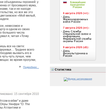
они объединены героиней: у
бенка от бросившего мужа,
инами, так и не находя
тельства, но все же это
т цветаевское «Мой милый,
надеги.
кое, невесомое и
артр в одном из своих
но большего числа
умал я, читая «Точку
ишь все на свете:
, деревья… Труднее всего
обходимо вызвать его в
 чуть-чуть лучше, чем
вещах: во время прогулки,
Подробнее...
Статистика
ликовано: 15 сентября 2010
тсом в юбке" и даже
 Опры Уинфри "О: The
ны Атлантики и