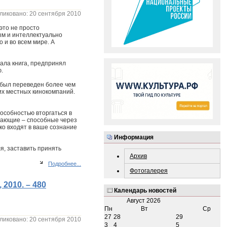
ликовано: 20 сентября 2010
это не просто
ым и интеллектуально
о и во всем мире. А
тала книга, предпринял
.
 был переведен более чем
их местных кинокомпаний.
особностью вторгаться в
ещающие – способные через
ко входят в ваше сознание
Информация
я, заставить принять
Архив
Подробнее...
Фотогалерея
2010. – 480
Календарь новостей
Август
2026
Пн
Вт
Ср
27
28
29
ликовано: 20 сентября 2010
3
4
5