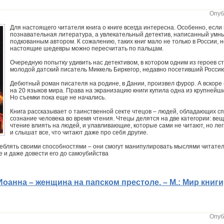
Опуб
Для настоящего читателя книга о книге всегда интересна. Особенно, если 
познавательная литература, а увлекательный детектив, написанный умн
подкованным автором. К сожалению, таких книг мало не только в России, н
настоящие шедевры можно пересчитать по пальцам.
Очередную попытку удивить нас детективом, в котором одним из героев с
молодой датский писатель Миккель Биркегор, недавно посетивший Россию
Дебютный роман писателя на родине, в Дании, произвел фурор. А вскоре
на 20 языков мира. Права на экранизацию книги купила одна из крупнейш
Но съемки пока еще не начались.
Книга рассказывает о таинственной секте чтецов – людей, обладающих сп
сознание человека во время чтения. Чтецы делятся на две категории: в
чтение влиять на людей, и улавливающие, которые сами не читают, но лег
и слышат все, что читают даже про себя другие.
еблять своими способностями – они смогут манипулировать мыслями читател
 и даже довести его до самоубийства
оанна – женщина на папском престоле. – М.: Мир книги, 
Опуб