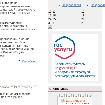
ны никогда не
Поздравляем!
Поздравля
й» проницательный отец
создателей исторического
10
11
12
 не выглядит таким уж
17
18
19
24
25
26
стными усилиями
31
1
2
на романе американки
циалиста по лингвистике в
уществовании, а Донна
а неизвестно. Есть
а женщина – как папа
х версиях единого мнения
ли ее Иоанной? Одни
уман.
Подробнее...
ликовано: 19 сентября 2010
Календарь
я. И в том смысле, что
ящая, тоскующая,