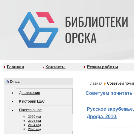
Главная
Контакты
Режим работы
О нас
Главная
Советуем почи
Достижения
Советуем почитать
К истории ЦБС
Русское зарубежье.
Пресса о нас
Дрофа, 2010.
2026 год
2025 год
2024 год
2023 год