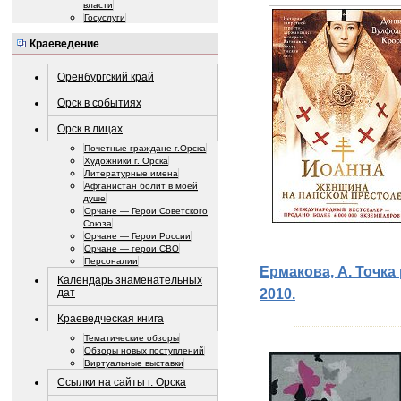
власти
Госуслуги
Краеведение
Оренбургский край
Орск в событиях
Орск в лицах
Почетные граждане г.Орска
Художники г. Орска
Литературные имена
Афганистан болит в моей
душе
Орчане — Герои Советского
Союза
Орчане — Герои России
Орчане — герои СВО
Персоналии
Ермакова, А. Точка 
Календарь знаменательных
2010.
дат
Краеведческая книга
Тематические обзоры
Обзоры новых поступлений
Виртуальные выставки
Ссылки на сайты г. Орска