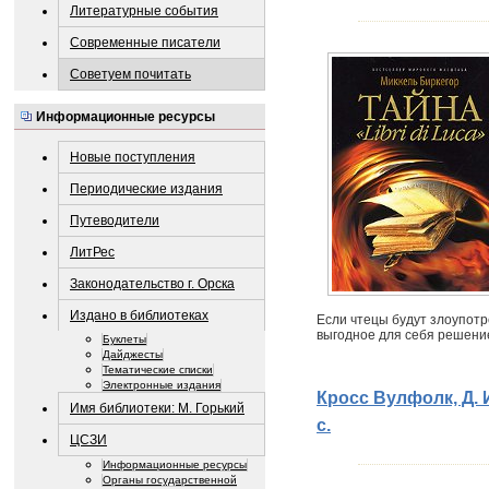
Литературные события
Современные писатели
Советуем почитать
Информационные ресурсы
Новые поступления
Периодические издания
Путеводители
ЛитРес
Законодательство г. Орска
Издано в библиотеках
Если чтецы будут злоупотр
выгодное для себя решение
Буклеты
Дайджесты
Тематические списки
Электронные издания
Кросс Вулфолк, Д. И
Имя библиотеки: М. Горький
с.
ЦСЗИ
Информационные ресурсы
Органы государственной