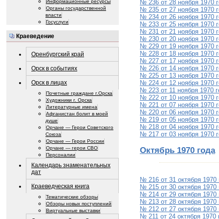
Информационные ресурсы
№ 236 от 28 ноября 1970 
Органы государственной
№ 235 от 27 ноября 1970 
власти
№ 234 от 26 ноября 1970 
Госуслуги
№ 233 от 25 ноября 1970 
№ 231 от 21 ноября 1970 
Краеведение
№ 230 от 20 ноября 1970 
№ 229 от 19 ноября 1970 
№ 228 от 18 ноября 1970 
Оренбургский край
№ 227 от 17 ноября 1970 
№ 226 от 14 ноября 1970 
Орск в событиях
№ 225 от 13 ноября 1970 
№ 224 от 12 ноября 1970 
Орск в лицах
№ 223 от 11 ноября 1970 
Почетные граждане г.Орска
№ 222 от 10 ноября 1970 
Художники г. Орска
№ 221 от 07 ноября 1970 
Литературные имена
№ 220 от 06 ноября 1970 
Афганистан болит в моей
№ 219 от 05 ноября 1970 
душе
№ 218 от 04 ноября 1970 
Орчане — Герои Советского
№ 217 от 03 ноября 1970 
Союза
Орчане — Герои России
Октябрь 1970 года
Орчане — герои СВО
Персоналии
Календарь знаменательных
дат
№ 216 от 31 октября 1970
Краеведческая книга
№ 215 от 30 октября 1970
№ 214 от 29 октября 1970
Тематические обзоры
№ 213 от 28 октября 1970
Обзоры новых поступлений
№ 212 от 27 октября 1970
Виртуальные выставки
№ 211 от 24 октября 1970 