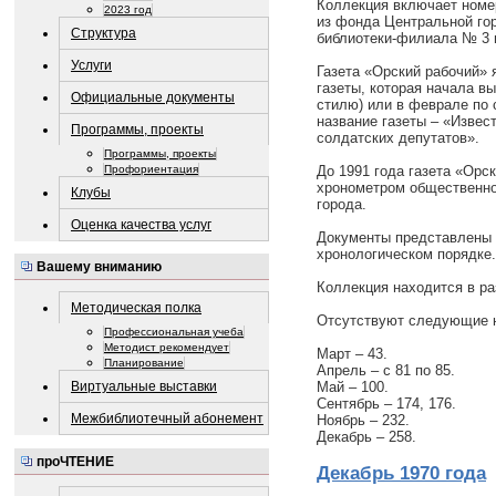
Коллекция включает номер
2023 год
из фонда Центральной гор
Структура
библиотеки-филиала № 3 
Услуги
Газета «Орский рабочий» 
газеты, которая начала вы
Официальные документы
стилю) или в феврале по
название газеты – «Извес
Программы, проекты
солдатских депутатов».
Программы, проекты
До 1991 года газета «Орс
Профориентация
хронометром общественно
Клубы
города.
Оценка качества услуг
Документы представлены 
хронологическом порядке.
Вашему вниманию
Коллекция находится в ра
Методическая полка
Отсутствуют следующие но
Профессиональная учеба
Методист рекомендует
Март – 43.
Планирование
Апрель – с 81 по 85.
Май – 100.
Виртуальные выставки
Сентябрь – 174, 176.
Межбиблиотечный абонемент
Ноябрь – 232.
Декабрь – 258.
проЧТЕНИЕ
Декабрь 1970 года