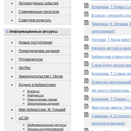
Литературные события
Коченкова, Т. Роман о 
Современные писатели
В союзе с музыкой стро
Советуем почитать
Тимонина, Н. Орчанка 
электронный /
Информационные ресурсы
Петрова, Т. Когда работ
Новые поступления
[Неделя детской и юнош
Периодические издания
Библиотека откроется к
Путеводители
Стихи будут литься рек
ЛитРес
Коченкова, Т. Самые ск
Законодательство г. Орска
Открытие центральной 
Издано в библиотеках
Не просто библиотека. –
Буклеты
Дайджесты
Коченкова, Т. Пожару –
Тематические списки
Электронные издания
Жив после смерти. Орч
Имя библиотеки: М. Горький
Савраева, Н. О плохих 
ЦСЗИ
непосредственный /
Информационные ресурсы
Органы государственной