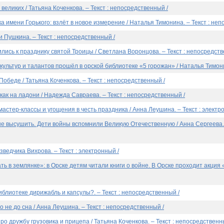
 великих / Татьяна Коченкова. – Текст : непосредственный /
а имени Горького: взлёт в новое измерение / Наталья Тимонина. – Текст : неп
 Пушкина. – Текст : непосредственный /
ись к празднику святой Троицы / Светлана Воронцова. – Текст : непосредств
культур и талантов прошёл в орской библиотеке «5 горожан» / Наталья Тимонин
 Победе / Татьяна Коченкова. – Текст : непосредственный /
как на ладони / Надежда Савраева. – Текст : непосредственный /
мастер-классы и угощения в честь праздника / Анна Леушина. – Текст : электр
не высушить. Дети войны вспомнили Великую Отечественную / Анна Сергеева. 
зведчика Вихрова. – Текст : электронный /
ть в землянке»: в Орске детям читали книги о войне. В Орске проходит акция
блиотеке дирижабль и капсулы?. – Текст : непосредственный /
 не до сна / Анна Леушина. – Текст : непосредственный /
про дружбу грузовика и прицепа / Татьяна Коченкова. – Текст : непосредственн