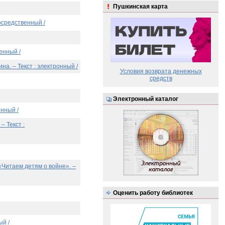
Пушкинская карта
осредственный /
енный /
а. – Текст : электронный /
Условия возврата денежных
средств
Электронный каталог
онный /
– Текст :
 «Читаем детям о войне». –
Оценить работу библиотек
ый /