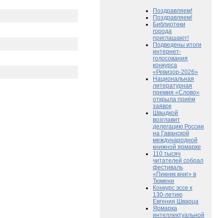
Поздравляем!
Поздравляем!
Библиотеки
города
приглашают!
Подведены итоги
интернет-
голосования
конкурса
«Ревизор-2026»
Национальная
литературная
премия «Слово»
открыла приём
заявок
Швыдкой
возглавит
делегацию России
на Гаванской
международной
книжной ярмарке
110 тысяч
читателей собрал
фестиваль
«Пикник книг» в
Тюмени
Конкурс эссе к
130-летию
Евгения Шварца
Ярмарка
интеллектуальной