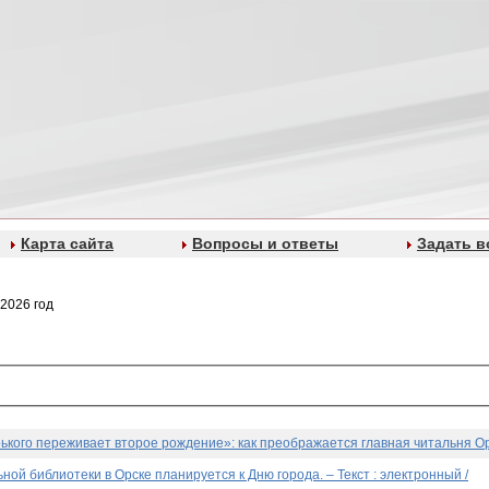
Карта сайта
Вопросы и ответы
Задать в
2026 год
кого переживает второе рождение»: как преображается главная читальня Орск
ой библиотеки в Орске планируется к Дню города. – Текст : электронный /