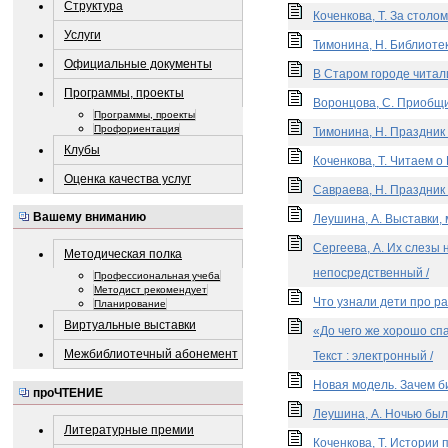
Структура
Коченкова, Т. За столом
Услуги
Тимонина, Н. Библиотек
Официальные документы
В Старом городе читали
Программы, проекты
Воронцова, С. Приобщил
Программы, проекты
Профориентация
Тимонина, Н. Праздник 
Клубы
Коченкова, Т. Читаем о
Оценка качества услуг
Савраева, Н. Праздник 
Вашему вниманию
Леушина, А. Выставки, 
Сергеева, А. Их слезы 
Методическая полка
непосредственный /
Профессиональная учеба
Методист рекомендует
Что узнали дети про ра
Планирование
Виртуальные выставки
«До чего же хорошо спа
Межбиблиотечный абонемент
Текст : электронный /
Новая модель. Зачем би
проЧТЕНИЕ
Леушина, А. Ночью было
Литературные премии
Коченкова, Т. Истории 