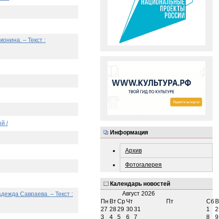
онина. – Текст :
й /
Информация
Архив
Фотогалерея
Календарь новостей
Август
2026
дежда Савраева. – Текст :
Пн
Вт
Ср
Чт
Пт
Сб
В
27
28
29
30
31
1
2
3
4
5
6
7
8
9