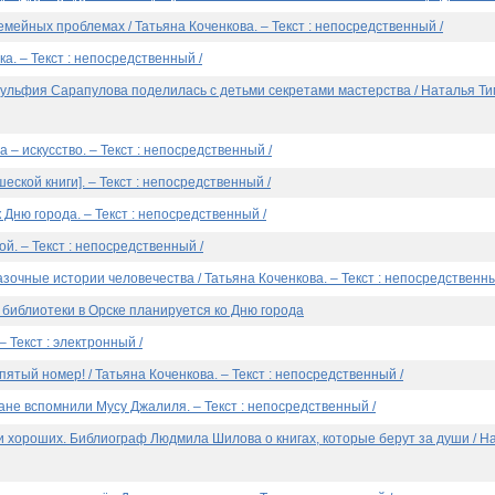
семейных проблемах / Татьяна Коченкова. – Текст : непосредственный /
ка. – Текст : непосредственный /
Зульфия Сарапулова поделилась с детьми секретами мастерства / Наталья Тим
а – искусство. – Текст : непосредственный /
еской книги]. – Текст : непосредственный /
 Дню города. – Текст : непосредственный /
ой. – Текст : непосредственный /
азочные истории человечества / Татьяна Коченкова. – Текст : непосредственны
библиотеки в Орске планируется ко Дню города
 Текст : электронный /
 пятый номер! / Татьяна Коченкова. – Текст : непосредственный /
ане вспомнили Мусу Джалиля. – Текст : непосредственный /
и хороших. Библиограф Людмила Шилова о книгах, которые берут за души / На