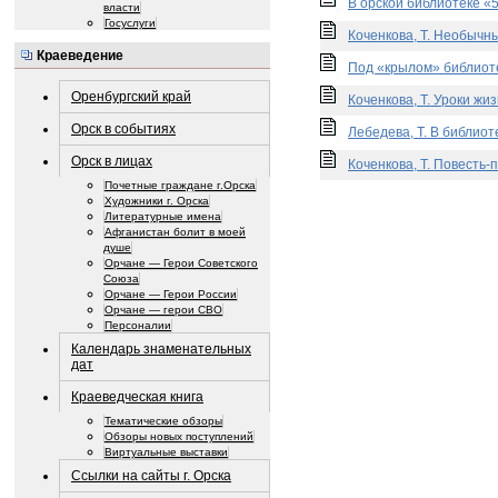
В орской библиотеке «5
власти
Госуслуги
Коченкова, Т. Необычны
Краеведение
Под «крылом» библиотек
Оренбургский край
Коченкова, Т. Уроки жиз
Орск в событиях
Лебедева, Т. В библиот
Орск в лицах
Коченкова, Т. Повесть-п
Почетные граждане г.Орска
Художники г. Орска
Литературные имена
Афганистан болит в моей
душе
Орчане — Герои Советского
Союза
Орчане — Герои России
Орчане — герои СВО
Персоналии
Календарь знаменательных
дат
Краеведческая книга
Тематические обзоры
Обзоры новых поступлений
Виртуальные выставки
Ссылки на сайты г. Орска