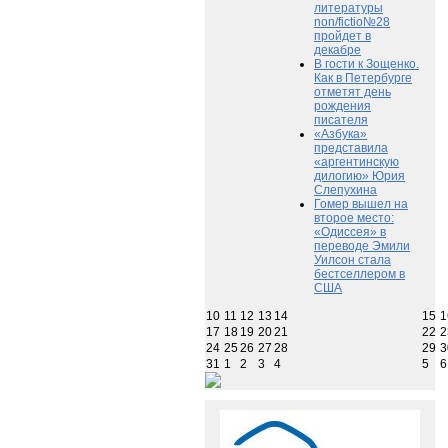
литературы
non/fictio№28
пройдет в
декабре
В гости к Зощенко.
Как в Петербурге
отметят день
рождения
писателя
«Азбука»
представила
«аргентинскую
дилогию» Юрия
Слепухина
Гомер вышел на
второе место:
«Одиссея» в
переводе Эмили
Уилсон стала
бестселлером в
США
10
11
12
13
14
15
1
17
18
19
20
21
22
2
24
25
26
27
28
29
3
31
1
2
3
4
5
6