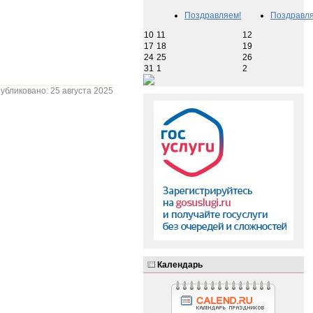
Поздравляем!
Поздравля
10
11
12
17
18
19
24
25
26
31
1
2
убликовано: 25 августа 2025
Календарь