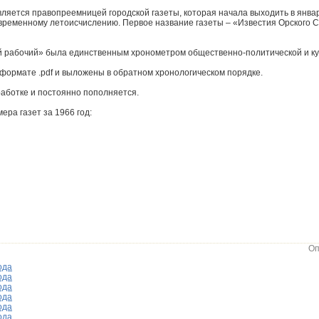
ляется правопреемницей городской газеты, которая начала выходить в январ
овременному летоисчислению. Первое название газеты – «Известия Орского С
ий рабочий» была единственным хронометром общественно-политической и ку
формате .pdf и выложены в обратном хронологическом порядке.
работке и постоянно пополняется.
ра газет за 1966 год:
Оп
ода
ода
ода
ода
ода
ода