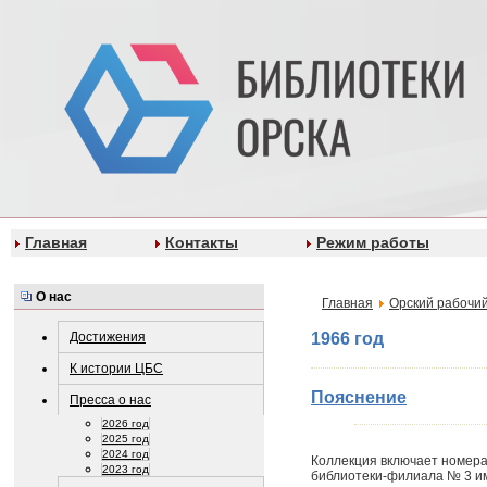
Главная
Контакты
Режим работы
О нас
Главная
Орский рабочий
Достижения
1966 год
К истории ЦБС
Пояснение
Пресса о нас
2026 год
2025 год
2024 год
Коллекция включает номера 
2023 год
библиотеки-филиала № 3 им