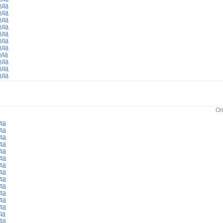
ода
ода
ода
ода
ода
ода
ода
ода
ода
ода
ода
Оп
да
да
да
да
да
да
да
да
да
да
да
да
да
да
да