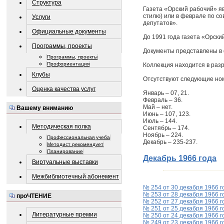
Структура
Газета «Орский рабочий» яв
стилю) или в феврале по с
Услуги
депутатов».
Официальные документы
До 1991 года газета «Орск
Программы, проекты
Документы представлены в 
Программы, проекты
Профориентация
Коллекция находится в раз
Клубы
Отсутствуют следующие номе
Оценка качества услуг
Январь – 07, 21.
Февраль – 36.
Май – нет.
Вашему вниманию
Июнь – 107, 123.
Июль – 144.
Методическая полка
Сентябрь – 174.
Ноябрь – 224.
Профессиональная учеба
Декабрь – 235-237.
Методист рекомендует
Планирование
Декабрь 1966 года
Виртуальные выставки
Межбиблиотечный абонемент
№ 254 от 30 декабря 1966 г
№ 253 от 28 декабря 1966 г
проЧТЕНИЕ
№ 252 от 27 декабря 1966 г
№ 251 от 25 декабря 1966 г
Литературные премии
№ 250 от 24 декабря 1966 г
№ 249 от 23 декабря 1966 г