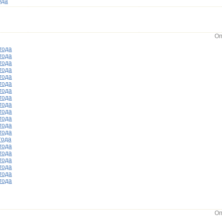
ода
Оп
года
года
года
года
года
года
года
года
года
года
года
года
года
года
года
года
года
года
года
года
Оп