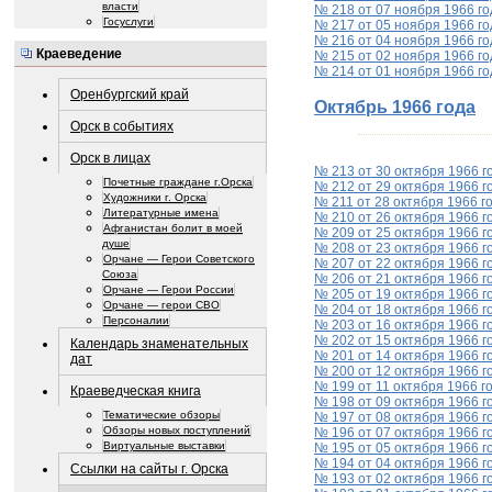
власти
№ 218 от 07 ноября 1966 го
Госуслуги
№ 217 от 05 ноября 1966 го
№ 216 от 04 ноября 1966 го
Краеведение
№ 215 от 02 ноября 1966 го
№ 214 от 01 ноября 1966 го
Оренбургский край
Октябрь 1966 года
Орск в событиях
Орск в лицах
№ 213 от 30 октября 1966 г
Почетные граждане г.Орска
№ 212 от 29 октября 1966 г
Художники г. Орска
№ 211 от 28 октября 1966 г
Литературные имена
№ 210 от 26 октября 1966 г
Афганистан болит в моей
№ 209 от 25 октября 1966 г
душе
№ 208 от 23 октября 1966 г
Орчане — Герои Советского
№ 207 от 22 октября 1966 г
Союза
№ 206 от 21 октября 1966 г
Орчане — Герои России
№ 205 от 19 октября 1966 г
Орчане — герои СВО
№ 204 от 18 октября 1966 г
Персоналии
№ 203 от 16 октября 1966 г
№ 202 от 15 октября 1966 г
Календарь знаменательных
№ 201 от 14 октября 1966 г
дат
№ 200 от 12 октября 1966 г
№ 199 от 11 октября 1966 г
Краеведческая книга
№ 198 от 09 октября 1966 г
Тематические обзоры
№ 197 от 08 октября 1966 г
Обзоры новых поступлений
№ 196 от 07 октября 1966 г
Виртуальные выставки
№ 195 от 05 октября 1966 г
№ 194 от 04 октября 1966 г
Ссылки на сайты г. Орска
№ 193 от 02 октября 1966 г