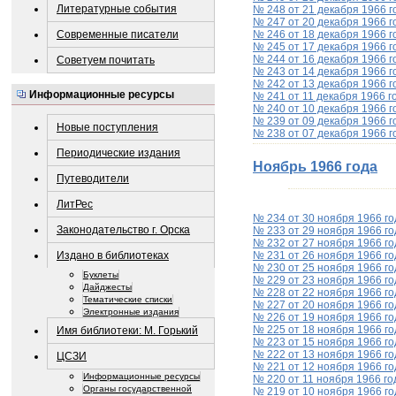
Литературные события
№ 248 от 21 декабря 1966 г
№ 247 от 20 декабря 1966 г
№ 246 от 18 декабря 1966 г
Современные писатели
№ 245 от 17 декабря 1966 г
№ 244 от 16 декабря 1966 г
Советуем почитать
№ 243 от 14 декабря 1966 г
№ 242 от 13 декабря 1966 г
Информационные ресурсы
№ 241 от 11 декабря 1966 г
№ 240 от 10 декабря 1966 г
№ 239 от 09 декабря 1966 г
Новые поступления
№ 238 от 07 декабря 1966 г
Периодические издания
Ноябрь 1966 года
Путеводители
ЛитРес
№ 234 от 30 ноября 1966 го
Законодательство г. Орска
№ 233 от 29 ноября 1966 го
№ 232 от 27 ноября 1966 го
Издано в библиотеках
№ 231 от 26 ноября 1966 го
№ 230 от 25 ноября 1966 го
Буклеты
№ 229 от 23 ноября 1966 го
Дайджесты
№ 228 от 22 ноября 1966 го
Тематические списки
№ 227 от 20 ноября 1966 го
Электронные издания
№ 226 от 19 ноября 1966 го
№ 225 от 18 ноября 1966 го
Имя библиотеки: М. Горький
№ 223 от 15 ноября 1966 го
№ 222 от 13 ноября 1966 го
ЦСЗИ
№ 221 от 12 ноября 1966 го
Информационные ресурсы
№ 220 от 11 ноября 1966 го
Органы государственной
№ 219 от 10 ноября 1966 го