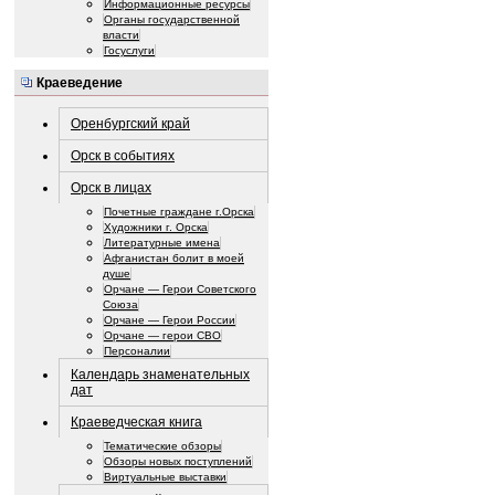
Информационные ресурсы
Органы государственной
власти
Госуслуги
Краеведение
Оренбургский край
Орск в событиях
Орск в лицах
Почетные граждане г.Орска
Художники г. Орска
Литературные имена
Афганистан болит в моей
душе
Орчане — Герои Советского
Союза
Орчане — Герои России
Орчане — герои СВО
Персоналии
Календарь знаменательных
дат
Краеведческая книга
Тематические обзоры
Обзоры новых поступлений
Виртуальные выставки