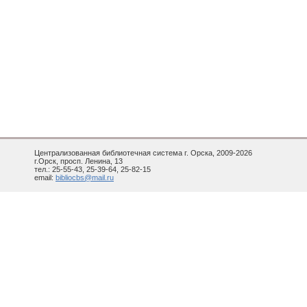
Централизованная библиотечная система г. Орска, 2009-2026
г.Орск, просп. Ленина, 13
тел.: 25-55-43, 25-39-64, 25-82-15
email:
bibliocbs@mail.ru