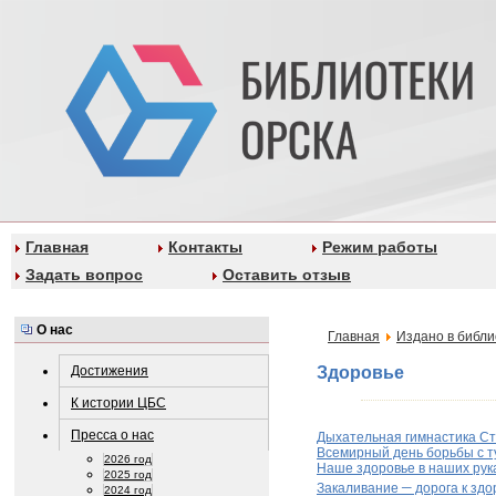
Главная
Контакты
Режим работы
Задать вопрос
Оставить отзыв
О нас
Главная
Издано в библи
Достижения
Здоровье
К истории ЦБС
Пресса о нас
Дыхательная гимнастика С
Всемирный день борьбы с т
2026 год
Наше здоровье в наших рук
2025 год
–
Закаливание
дорога к зд
2024 год