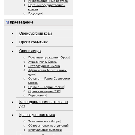
Информационные ресурсы
Органы государственной
власти
Госуслуги
Краеведение
Оренбургский край
Орск в событиях
Орск в лицах
Почетные граждане г.Орска
Художники г. Орска
Литературные имена
Афганистан болит в моей
душе
Орчане — Герои Советского
Союза
Орчане — Герои России
Орчане — герои СВО
Персоналии
Календарь знаменательных
дат
Краеведческая книга
Тематические обзоры
Обзоры новых поступлений
Виртуальные выставки