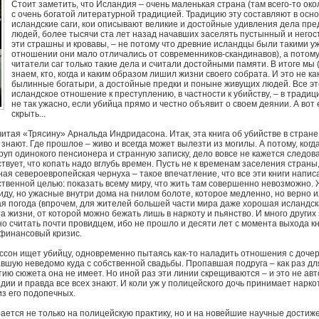
Стоит заметить, что Исландия – очень маленькая страна (там всего-то око
с очень богатой литературной традицией. Традицию эту составляют в ос
исландские саги, кои описывают великие и достойные удивления дела пре
людей, более тысячи ста лет назад начавших заселять пустынный и него
эти страшны и кровавы, – не потому что древние исландцы были такими у
отношении они мало отличались от современников-скандинавов), а потому
читатели саг только такие дела и считали достойными памяти. В итоге мы 
знаем, кто, когда и каким образом лишил жизни своего собрата. И это не к
былинные богатыри, а достойные предки и поныне живущих людей. Все э
исландское отношение к преступлению, в частности к убийству, – в тради
не так ужасно, если убийца прямо и честно объявит о своем деянии. А вот 
скрыть...
 читая «Трясину» Арнальда Индридасона. Итак, эта книга об убийстве в стране,
е знают. Где прошлое – живо и всегда может вылезти из могилы. А потому, когд
руп одинокого пенсионера и странную записку, дело вовсе не кажется следо
твует, что копать надо вглубь времен. Пусть не к временам заселения страны
ная североевропейская чернуха – такое впечатление, что все эти книги напис
ственной целью: показать всему миру, что жить там совершенно невозможно.
ду, но ужасные внутри дома на гнилом болоте, которое медленно, но верно их
я погода (впрочем, для жителей большей части мира даже хорошая исландс
та жизни, от которой можно бежать лишь в наркоту и пьянство. И много други
 считать почти провидцем, ибо не прошло и десяти лет с момента выхода кн
 финансовый кризис.
ссон ищет убийцу, одновременно пытаясь как-то наладить отношения с доче
авшую неведомо куда с собственной свадьбы. Пропавшая подруга – как раз дл
ию сюжета она не имеет. Но иной раз эти линии скрещиваются – и это не авт
дии и правда все всех знают. И коли уж у полицейского дочь принимает нарко
из его подопечных.
ается не только на полицейскую практику, но и на новейшие научные достиже