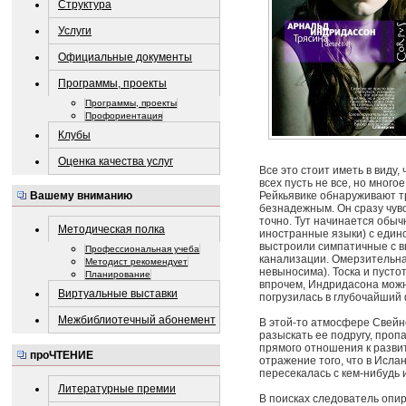
Структура
Услуги
Официальные документы
Программы, проекты
Программы, проекты
Профориентация
Клубы
Оценка качества услуг
Все это стоит иметь в виду,
всех пусть не все, но много
Рейкьявике обнаруживают т
Вашему вниманию
безнадежным. Он сразу чувс
точно. Тут начинается обыч
Методическая полка
иностранные языки) с един
выстроили симпатичные с ви
Профессиональная учеба
канализации. Омерзительна
Методист рекомендует
невыносима). Тоска и пусто
Планирование
впрочем, Индридасона можно
Виртуальные выставки
погрузилась в глубочайший
Межбиблиотечный абонемент
В этой-то атмосфере Свейн
разыскать ее подругу, проп
прямого отношения к развит
проЧТЕНИЕ
отражение того, что в Ислан
пересекалась с кем-нибудь 
Литературные премии
В поисках следователь опир