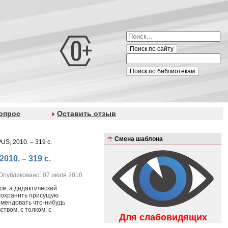
Поиск по сайту
Поиск по библиотекам
опрос
Оставить отзыв
Смена шаблона
US, 2010. – 319 с.
010. – 319 с.
Опубликовано: 07 июля 2010
се, а дидактический
сохранить присущую
омендовать что-нибудь
твом, с толком, с
Для слабовидящих