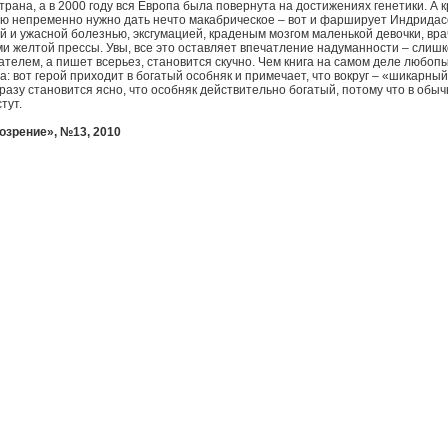
рана, а в 2000 году вся Европа была повернута на достижениях генетики. А 
лю непременно нужно дать нечто макабрическое – вот и фарширует Индридас
й и ужасной болезнью, эксгумацией, краденым мозгом маленькой девочки, в
и желтой прессы. Увы, все это оставляет впечатление надуманности – слишком
ателем, а пишет всерьез, становится скучно. Чем книга на самом деле любоп
: вот герой приходит в богатый особняк и примечает, что вокруг – «шикарный 
разу становится ясно, что особняк действительно богатый, потому что в обы
тут.
озрение», №13, 2010