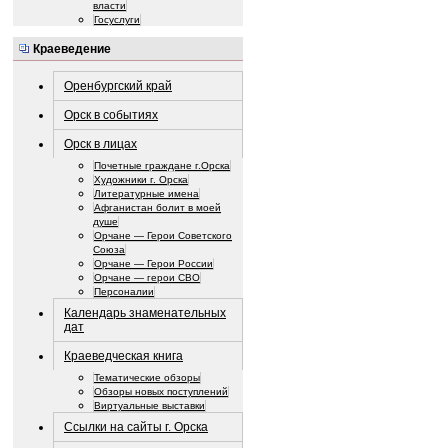
власти
Госуслуги
Краеведение
Оренбургский край
Орск в событиях
Орск в лицах
Почетные граждане г.Орска
Художники г. Орска
Литературные имена
Афганистан болит в моей
душе
Орчане — Герои Советского
Союза
Орчане — Герои России
Орчане — герои СВО
Персоналии
Календарь знаменательных
дат
Краеведческая книга
Тематические обзоры
Обзоры новых поступлений
Виртуальные выставки
Ссылки на сайты г. Орска