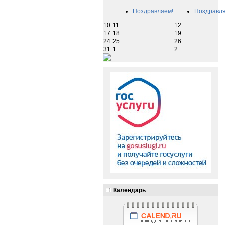
Поздравляем!
Поздравля
10
11
12
17
18
19
24
25
26
31
1
2
Календарь