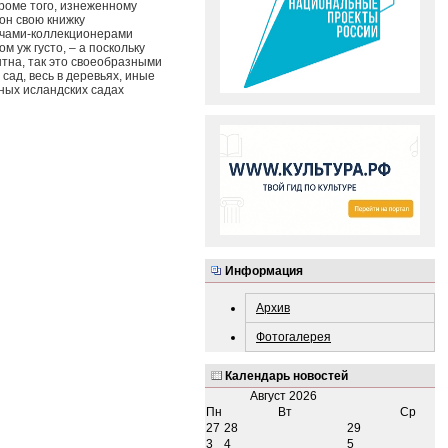
кроме того, изнеженному
он свою книжку
рачами-коллекционерами
 уж густо, – а поскольку
ытна, так это своеобразными
сад, весь в деревьях, иные
чных исландских садах
Информация
Архив
Фотогалерея
Календарь новостей
Август
2026
Пн
Вт
Ср
27
28
29
3
4
5