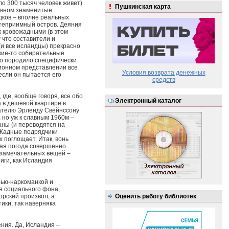
ло 300 тысяч человек живет)
Пушкинская карта
новном знаменитые
дков – вполне реальных
степриимный остров. Деяния
ж кровожадными (в этом
 что составители и
(и все исландцы) прекрасно
акие-то собирательные
то породило специфически
ционном представлении все
Условия возврата денежных
если он пытается его
средств
 где, вообще говоря, все обо
Электронный каталог
а в дешевой квартире в
вателю Эрленду Свейнссону
, но уж к славным 1960м –
аны (и переводятся на
 Жадные подрядчики
 поглощает. Итак, вонь
кая погода совершенно
х замечательных вещей –
иги, как Исландия
рью-наркоманкой и
я социального фона,
орский произвол, а
Оценить работу библиотек
тики, так наверняка
ния. Да, Исландия –