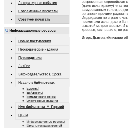
современная европейская ст
Литературные события
(даже исландскому) читате
замурованным телом, редко
Современные писатели
органов и прочими радостям
Индридасон не играет с чит
Советуем почитать
приметами исландского быта
высотой метров шесть». И с
деревья, как правило, не рас
Информационные ресурсы
Игорь Дымов, «Книжное об
Новые поступления
Периодические издания
Путеводители
ЛитРес
Законодательство г. Орска
Издано в библиотеках
Буклеты
Дайджесты
Тематические списки
Электронные издания
Имя библиотеки: М. Горький
ЦСЗИ
Информационные ресурсы
Органы государственной