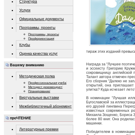
Структура
Услуги
Официальные документы
Программы, проекты
Программы, проекты
Профориентация
Клубы
тираж этих изданий превыс
Оценка качества услуг
Награда за "Лучшее поэтиче
Вашему вниманию
и эссеисту Григорию Круж
сокровищницу английской 
Методическая полка
Талант автора отмечен пре
Его сборник "Далеко не за
Профессиональная учеба
открытий, она приглашает
Методист рекомендует
улитка? Куда исчезает лето
Планирование
Виртуальные выставки
В номинации "Лучшая иллю
Бугославской за иллюстрац
его друзей пингвина Перег
Межбиблиотечный абонемент
известных современных ро
Михаила Зощенко, Бориса За
проЧТЕНИЕ
более 80 книг. Она родилас
машинки.
Литературные премии
Победителем в номинации 