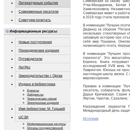
Симбирская за сказку "Шко
Литературные события
Утка-Мандаринка, Белая 
Хамелеоновичу Незаметнов
Современные писатели
Симбирская живет и работае
в 2018 году стала призером
Советуем почитать
В номинации "Лучшее поэти
Дядина) за сборник "Петро
Информационные ресурсы
нескольких стихотворных сб
забавную историю про отъя
себя мир Пушкина. Онегин
Новые поступления
начинающего поэта, берущег
Периодические издания
В номинации "Лучшее проз
горизонта". Это масштабн
Путеводители
Беринга. Книга погружае
исследований XVIII века.
ЛитРес
Лаврентия. Юноша не просто
настоящую школу жизни. С 
Законодательство г. Орска
мировоззрение.
Издано в библиотеках
Премию в номинации "Лучш
писатель, собиратель фол
Буклеты
Дарья Кричевская. Серия 
Дайджесты
Якутии, Чукотке, Сахалине,
Тематические списки
Электронные издания
Награждение лауреатов 
Имя библиотеки: М. Горький
Международный день защит
ЦСЗИ
Источник
Информационные ресурсы
Органы государственной