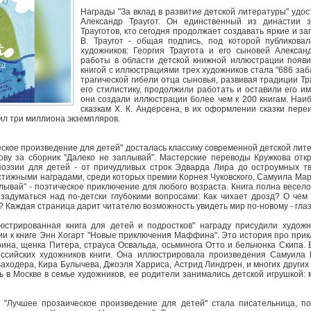
Награды "За вклад в развитие детской литературы" удо
Александр Траугот. Он единственный из династии 
Трауготов, кто сегодня продолжает создавать яркие и з
В. Траугот - общая подпись, под которой публикова
художников: Георгия Траугота и его сыновей Алекса
работы в области детской книжной иллюстрации появил
книгой с иллюстрациями трех художников стала "686 за
трагической гибели отца сыновья, развивая традиции Тр
его стилистику, продолжили работать и оставили его и
они создали иллюстрации более чем к 200 книгам. Наи
сказкам Х. К. Андерсена, в их оформлении сказки пере
ил три миллиона экземпляров.
ское произведение для детей" досталась классику современной детской лите
кову за сборник "Далеко не заплывай". Мастерские переводы Кружкова отк
поэзии для детей - от причудливых строк Эдварда Лира до остроумных т
стижными наградами, среди которых премии Корнея Чуковского, Самуила Мар
плывай" - поэтическое приключение для любого возраста. Книга полна весел
 задуматься над по‑детски глубокими вопросами: Как чихает дрозд? О че
? Каждая страница дарит читателю возможность увидеть мир по‑новому - глаз
стрированная книга для детей и подростков" награду присудили худож
ии к книге Энн Хогарт "Новые приключения Маффина". Это история про пр
рина, щенка Питера, страуса Освальда, осьминога Отто и бельчонка Скипа. 
ссийских художников книги. Она иллюстрировала произведения Самуила
ходера, Кира Булычева, Джоэля Харриса, Астрид Линдгрен, и многих других
ь в Москве в семье художников, ее родители занимались детской игрушкой: 
"Лучшее прозаическое произведение для детей" стала писательница, п