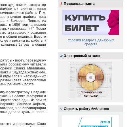
Пушкинская карта
стоен художник-иллюстратор
знаменитых иллюстраторов
апоминающиеся работы. Г. А.
лась книжная графика трех
ндра и Валерия. Первые их
ись в 1956 году, а первой
бавных превращений". После
аугота-старшего и сохраняя
мя в общей подписи. Вместе
Условия возврата денежных
более известны их работы к
средств
издавались 17 раз, а общий
Электронный каталог
ратуры - поэту, переводчику
рыли российскому читателю
ворений Спайка Миллигана.
шака и Эдуарда Успенского.
ой игры слов и неожиданных
м размышляет неторопливая
ами ребенка и поэта.
нику-иллюстратору Надежде
иключения ослика Маффина и
Богуславская один из самых
 Маршака, Даниила Хармса,
 авторов, в ее библиографии
Оценить работу библиотек
мама делала куклы, а папа -
оэтесса и переводчик Юлия