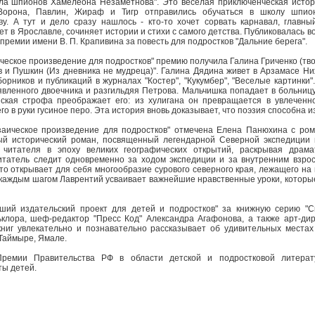
ла шпионов Хамелеона Незаметнова". Это веселая приключенческая истори
Ворона, Павлин, Жираф и Тигр отправились обучаться в школу шпио
у. А тут и дело сразу нашлось - кто-то хочет сорвать карнавал, главны
т в Ярославле, сочиняет истории и стихи с самого детства. Публиковалась во
 премии имени В. П. Крапивина за повесть для подростков "Дальние берега".
ческое произведение для подростков" премию получила Галина Гриченко (тво
в и Пушкин (Из дневника не мудреца)". Галина Дядина живет в Арзамасе Ни
орников и публикаций в журналах "Костер", "Кукумбер", "Веселые картинки
вленного двоечника и разгильдяя Петрова. Мальчишка попадает в больницу
ская строфа преображает его: из хулигана он превращается в увлеченно
о в руки гусиное перо. Эта история вновь доказывает, что поэзия способна и
аическое произведение для подростков" отмечена Елена Панюхина с ро
ый исторический роман, посвященный легендарной Северной экспедиции
т читателя в эпоху великих географических открытий, раскрывая драм
 Читатель следит одновременно за ходом экспедиции и за внутренним взро
 открывает для себя многообразие сурового северного края, лежащего на п
каждым шагом Лаврентий усваивает важнейшие нравственные уроки, которы
ий издательский проект для детей и подростков" за книжную серию "С
ьклора, шеф-редактор "Пресс Код" Александра Агафонова, а также арт-ди
книг увлекательно и познавательно рассказывает об удивительных местах
 Таймыре, Ямале.
Премии Правительства РФ в области детской и подростковой литерат
ы детей.