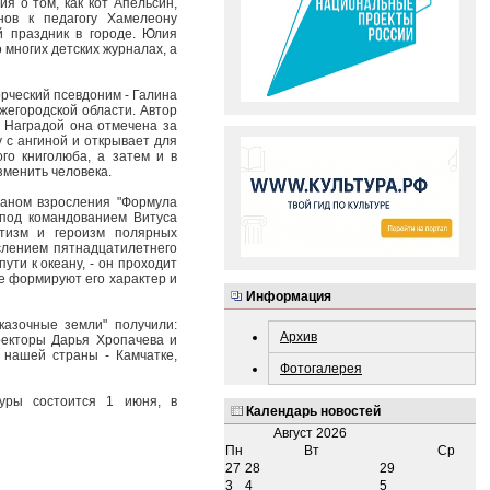
я о том, как кот Апельсин,
нов к педагогу Хамелеону
й праздник в городе. Юлия
 многих детских журналах, а
рческий псевдоним - Галина
жегородской области. Автор
". Наградой она отмечена за
 с ангиной и открывает для
го книголюба, а затем и в
зменить человека.
маном взросления "Формула
 под командованием Витуса
атизм и героизм полярных
слением пятнадцатилетнего
ути к океану, - он проходит
е формируют его характер и
Информация
казочные земли" получили:
Архив
ректоры Дарья Хропачева и
 нашей страны - Камчатке,
Фотогалерея
уры состоится 1 июня, в
Календарь новостей
Август
2026
Пн
Вт
Ср
27
28
29
3
4
5