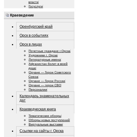
власти
Госуслуги
Краеведение
Оренбургский край
Орск в событиях
Орск в лицах
Почетные граждане г.Орска
Художники г. Орска
Литературные имена
Афганистан болит в моей
душе
Орчане — Герои Советского
Союза
Орчане — Герои России
Орчане — герои СВО
Персоналии
Календарь знаменательных
дат
Краеведческая книга
Тематические обзоры
Обзоры новых поступлений
Виртуальные выставки
Ссылки на сайты г. Орска