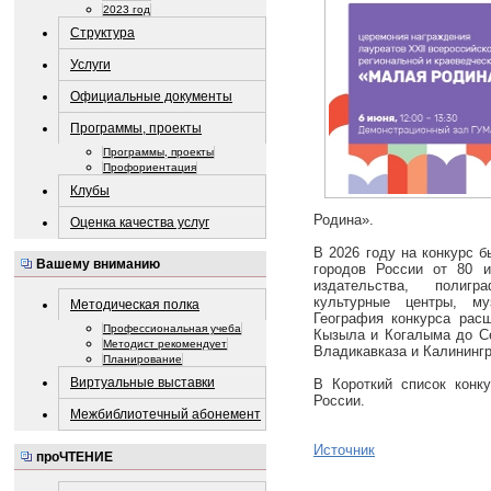
2023 год
Структура
Услуги
Официальные документы
Программы, проекты
Программы, проекты
Профориентация
Клубы
Родина».
Оценка качества услуг
В 2026 году на конкурс б
Вашему вниманию
городов России от 80 и
издательства, полигр
культурные центры, м
Методическая полка
География конкурса расш
Профессиональная учеба
Кызыла и Когалыма до Се
Методист рекомендует
Владикавказа и Калинингр
Планирование
Виртуальные выставки
В Короткий список конк
России.
Межбиблиотечный абонемент
Источник
проЧТЕНИЕ