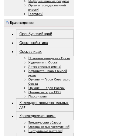
Информационные ресурсы
Органы государственной
власти
Госуслуги
Краеведение
Оренбургский край
Орск в событиях
Орск в лицах
Почетные граждане г.Орска
Художники г. Орска
Литературные имена
Афганистан болит в моей
душе
Орчане — Герои Советского
Союза
Орчане — Герои России
Орчане — герои СВО
Персоналии
Календарь знаменательных
дат
Краеведческая книга
Тематические обзоры
Обзоры новых поступлений
Виртуальные выставки