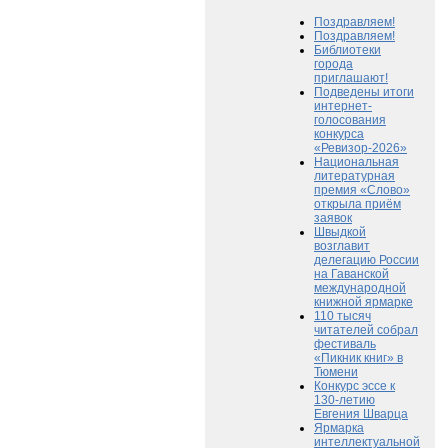
Поздравляем!
Поздравляем!
Библиотеки
города
приглашают!
Подведены итоги
интернет-
голосования
конкурса
«Ревизор-2026»
Национальная
литературная
премия «Слово»
открыла приём
заявок
Швыдкой
возглавит
делегацию России
на Гаванской
международной
книжной ярмарке
110 тысяч
читателей собрал
фестиваль
«Пикник книг» в
Тюмени
Конкурс эссе к
130-летию
Евгения Шварца
Ярмарка
интеллектуальной