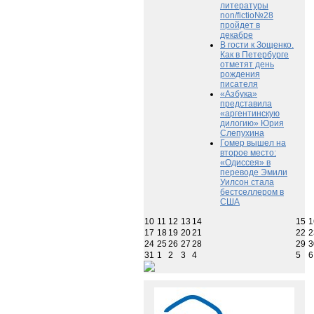
литературы
non/fictio№28
пройдет в
декабре
В гости к Зощенко.
Как в Петербурге
отметят день
рождения
писателя
«Азбука»
представила
«аргентинскую
дилогию» Юрия
Слепухина
Гомер вышел на
второе место:
«Одиссея» в
переводе Эмили
Уилсон стала
бестселлером в
США
10
11
12
13
14
15
1
17
18
19
20
21
22
2
24
25
26
27
28
29
3
31
1
2
3
4
5
6