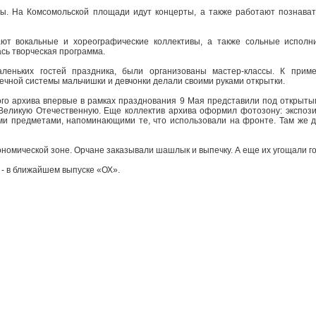
ы. На Комсомольской площади идут концерты, а также работают познава
ают вокальные и хореографические коллективы, а также сольные исполн
сь творческая программа.
леньких гостей праздника, были организованы мастер-классы. К приме
чной системы мальчишки и девчонки делали своими руками открытки.
го архива впервые в рамках празднования 9 Мая представили под открыты
Великую Отечественную. Еще коллектив архива оформил фотозону: экспози
ими предметами, напоминающими те, что использовали на фронте. Там же д
ономической зоне. Орчане заказывали шашлык и выпечку. А еще их угощали г
- в ближайшем выпуске «ОХ».