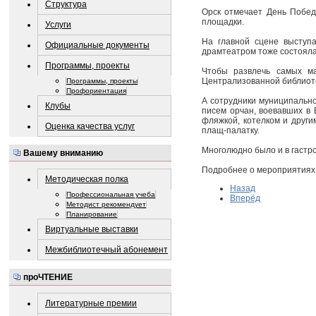
Структура
Орск отмечает День Побед
площадки.
Услуги
На главной сцене выступ
Официальные документы
драмтеатром тоже состояла
Программы, проекты
Чтобы развлечь самых ма
Централизованной библиоте
Программы, проекты
Профориентация
А сотрудники муниципально
Клубы
писем орчан, воевавших в 
фляжкой, котелком и друг
Оценка качества услуг
плащ-палатку.
Многолюдно было и в гастр
Вашему вниманию
Подробнее о мероприятиях 
Методическая полка
Назад
Профессиональная учеба
Вперёд
Методист рекомендует
Планирование
Виртуальные выставки
Межбиблиотечный абонемент
проЧТЕНИЕ
Литературные премии