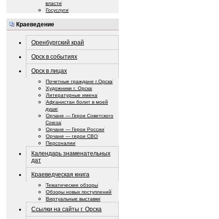
власти
Госуслуги
Краеведение
Оренбургский край
Орск в событиях
Орск в лицах
Почетные граждане г.Орска
Художники г. Орска
Литературные имена
Афганистан болит в моей
душе
Орчане — Герои Советского
Союза
Орчане — Герои России
Орчане — герои СВО
Персоналии
Календарь знаменательных
дат
Краеведческая книга
Тематические обзоры
Обзоры новых поступлений
Виртуальные выставки
Ссылки на сайты г. Орска