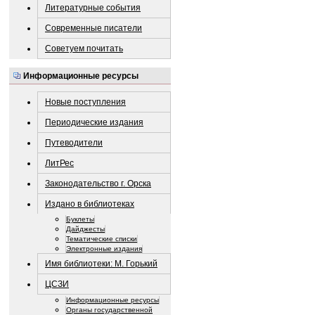
Литературные события
Современные писатели
Советуем почитать
Информационные ресурсы
Новые поступления
Периодические издания
Путеводители
ЛитРес
Законодательство г. Орска
Издано в библиотеках
Буклеты
Дайджесты
Тематические списки
Электронные издания
Имя библиотеки: М. Горький
ЦСЗИ
Информационные ресурсы
Органы государственной