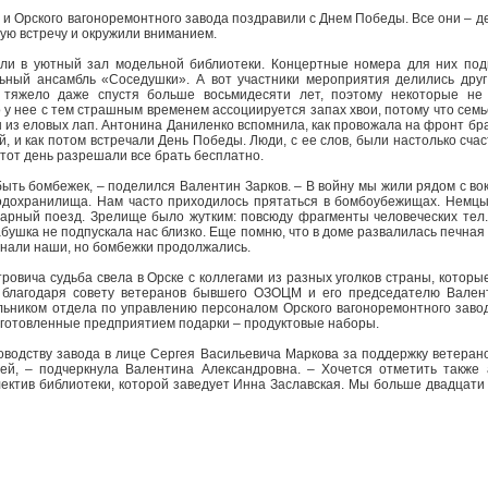
 Орского вагоноремонтного завода поздравили с Днем Победы. Все они – де
ую встречу и окружили вниманием.
ли в уютный зал модельной библиотеки. Концертные номера для них под
ьный ансамбль «Соседушки». А вот участники мероприятия делились друг
 тяжело даже спустя больше восьмидесяти лет, поэтому некоторые не 
 у нее с тем страшным временем ассоциируется запах хвои, потому что сем
ы из еловых лап. Антонина Даниленко вспомнила, как провожала на фронт бр
, и как потом встречали День Победы. Люди, с ее слов, были настолько счас
в тот день разрешали все брать бесплатно.
абыть бомбежек, – поделился Валентин Зарков. – В войну мы жили рядом с в
водохранилища. Нам часто приходилось прятаться в бомбоубежищах. Немцы 
рный поезд. Зрелище было жутким: повсюду фрагменты человеческих тел..
абушка не подпускала нас близко. Еще помню, что в доме развалилась печная
гнали наши, но бомбежки продолжались.
ровича судьба свела в Орске с коллегами из разных уголков страны, которы
 благодаря совету ветеранов бывшего ОЗОЦМ и его председателю Валент
ьником отдела по управлению персоналом Орского вагоноремонтного завод
готовленные предприятием подарки – продуктовые наборы.
оводству завода в лице Сергея Васильевича Маркова за поддержку ветерано
ией, – подчеркнула Валентина Александровна. – Хочется отметить также 
ектив библиотеки, которой заведует Инна Заславская. Мы больше двадцат