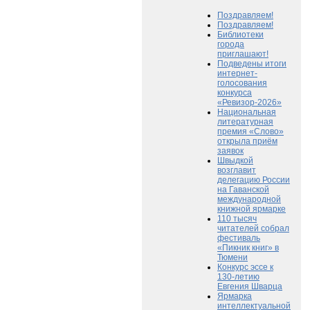
Поздравляем!
Поздравляем!
Библиотеки
города
приглашают!
Подведены итоги
интернет-
голосования
конкурса
«Ревизор-2026»
Национальная
литературная
премия «Слово»
открыла приём
заявок
Швыдкой
возглавит
делегацию России
на Гаванской
международной
книжной ярмарке
110 тысяч
читателей собрал
фестиваль
«Пикник книг» в
Тюмени
Конкурс эссе к
130-летию
Евгения Шварца
Ярмарка
интеллектуальной