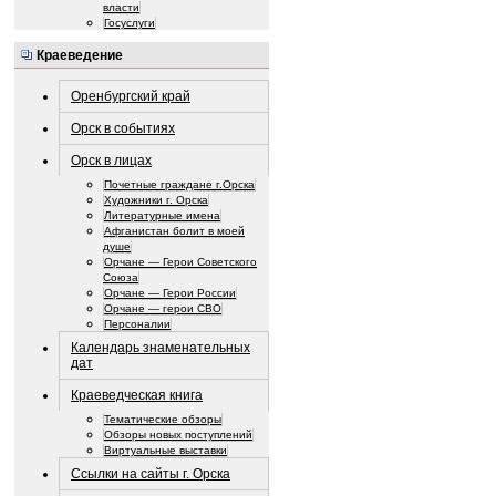
власти
Госуслуги
Краеведение
Оренбургский край
Орск в событиях
Орск в лицах
Почетные граждане г.Орска
Художники г. Орска
Литературные имена
Афганистан болит в моей
душе
Орчане — Герои Советского
Союза
Орчане — Герои России
Орчане — герои СВО
Персоналии
Календарь знаменательных
дат
Краеведческая книга
Тематические обзоры
Обзоры новых поступлений
Виртуальные выставки
Ссылки на сайты г. Орска