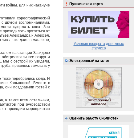
Пушкинская карта
ти войны. Для них накануне
готовили хореографический
 с другом воспоминаниями.
могли сдержать слез. Зоя
ье приходилось прятаться от
атьев Александра и Алексея,
тливы, что даже в магазине,
Условия возврата денежных
средств
окзалом на станции Завидово
обстреливали все вокруг и
Электронный каталог
. Мы с сестрой их увидели,
 труба, пришлось зимовать у
е тоже перебрались сюда. И
ине Кальяновой. Вместе с
а, они поздравили гостей с
в, а также всем остальным,
артистов под руководством
и лет проводим мероприятия
Оценить работу библиотек