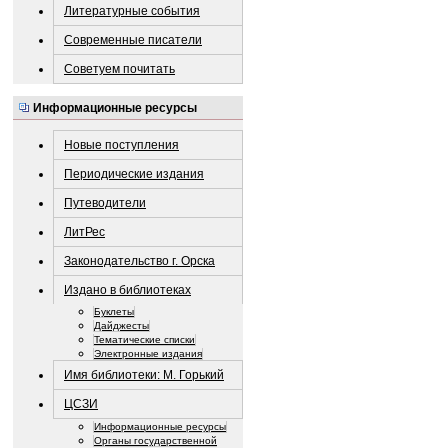
Литературные события
Современные писатели
Советуем почитать
Информационные ресурсы
Новые поступления
Периодические издания
Путеводители
ЛитРес
Законодательство г. Орска
Издано в библиотеках
Буклеты
Дайджесты
Тематические списки
Электронные издания
Имя библиотеки: М. Горький
ЦСЗИ
Информационные ресурсы
Органы государственной