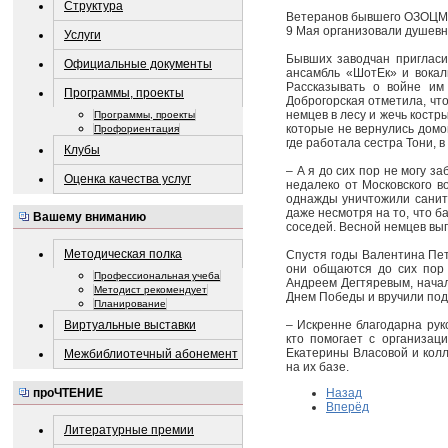
Структура
Ветеранов бывшего ОЗОЦМ и
9 Мая организовали душевн
Услуги
Бывших заводчан пригласи
Официальные документы
ансамбль «ШотЕк» и вокал
Рассказывать о войне им
Программы, проекты
Доброгорская отметила, что
немцев в лесу и жечь костр
Программы, проекты
которые не вернулись домой
Профориентация
где работала сестра Тони, 
Клубы
– А я до сих пор не могу з
Оценка качества услуг
недалеко от Московского 
однажды уничтожили санита
даже несмотря на то, что б
Вашему вниманию
соседей. Весной немцев вы
Методическая полка
Спустя годы Валентина Пет
они общаются до сих пор
Профессиональная учеба
Андреем Дегтяревым, начал
Методист рекомендует
Днем Победы и вручили под
Планирование
– Искренне благодарна рук
Виртуальные выставки
кто помогает с организац
Екатерины Власовой и колл
Межбиблиотечный абонемент
на их базе.
проЧТЕНИЕ
Назад
Вперёд
Литературные премии