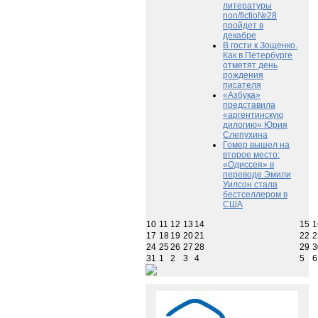
литературы
non/fictio№28
пройдет в
декабре
В гости к Зощенко.
Как в Петербурге
отметят день
рождения
писателя
«Азбука»
представила
«аргентинскую
дилогию» Юрия
Слепухина
Гомер вышел на
второе место:
«Одиссея» в
переводе Эмили
Уилсон стала
бестселлером в
США
10
11
12
13
14
15
1
17
18
19
20
21
22
2
24
25
26
27
28
29
3
31
1
2
3
4
5
6