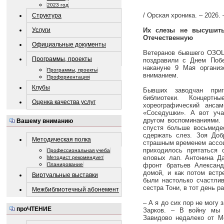
2023 год
/ Орская хроника. – 2026. 
Структура
Услуги
Их слезы не высушит
Отечественную
Официальные документы
Ветеранов бывшего ОЗОЦ
Программы, проекты
поздравили с Днем Поб
накануне 9 Мая органи
Программы, проекты
вниманием.
Профориентация
Клубы
Бывших заводчан при
библиотеки. Концерт
Оценка качества услуг
хореографический анса
«Соседушки». А вот уча
другом воспоминаниями. 
Вашему вниманию
спустя больше восьмидес
сдержать слез. Зоя Доб
Методическая полка
страшным временем ассоц
приходилось прятаться
Профессиональная учеба
еловых лап. Антонина Да
Методист рекомендует
фронт братьев Александ
Планирование
домой, и как потом встр
Виртуальные выставки
были настолько счастлив
сестра Тони, в тот день р
Межбиблиотечный абонемент
– А я до сих пор не могу
проЧТЕНИЕ
Зарков. – В войну мы 
Завидово недалеко от М