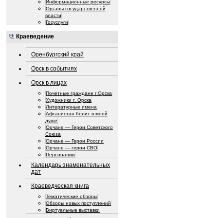
Информационные ресурсы
Органы государственной
власти
Госуслуги
Краеведение
Оренбургский край
Орск в событиях
Орск в лицах
Почетные граждане г.Орска
Художники г. Орска
Литературные имена
Афганистан болит в моей
душе
Орчане — Герои Советского
Союза
Орчане — Герои России
Орчане — герои СВО
Персоналии
Календарь знаменательных
дат
Краеведческая книга
Тематические обзоры
Обзоры новых поступлений
Виртуальные выставки