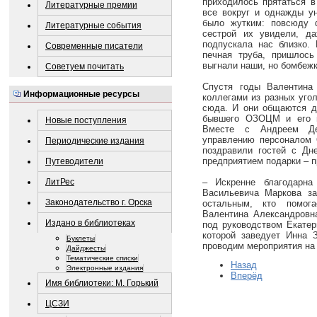
приходилось прятаться 
Литературные премии
все вокруг и однажды у
было жутким: повсюду 
Литературные события
сестрой их увидели, д
подпускала нас близко.
Современные писатели
печная труба, пришлось
выгнали наши, но бомбеж
Советуем почитать
Спустя годы Валентина
Информационные ресурсы
коллегами из разных уго
сюда. И они общаются до
бывшего ОЗОЦМ и его п
Новые поступления
Вместе с Андреем Де
управлению персоналом О
Периодические издания
поздравили гостей с Дн
предприятием подарки – 
Путеводители
ЛитРес
– Искренне благодарна
Васильевича Маркова за
Законодательство г. Орска
остальным, кто помога
Валентина Александровна
Издано в библиотеках
под руководством Екатер
которой заведует Инна 
Буклеты
проводим мероприятия на 
Дайджесты
Тематические списки
Назад
Электронные издания
Вперёд
Имя библиотеки: М. Горький
ЦСЗИ