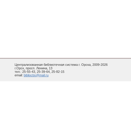
Централизованная библиотечная система г. Орска, 2009-2026
г.Орск, просп. Ленина, 13
тел.: 25-55-43, 25-39-64, 25-82-15
email:
bibliocbs@mail.ru