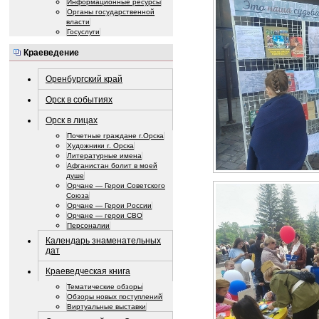
Информационные ресурсы
Органы государственной
власти
Госуслуги
Краеведение
Оренбургский край
Орск в событиях
Орск в лицах
Почетные граждане г.Орска
Художники г. Орска
Литературные имена
Афганистан болит в моей
душе
Орчане — Герои Советского
Союза
Орчане — Герои России
Орчане — герои СВО
Персоналии
Календарь знаменательных
дат
Краеведческая книга
Тематические обзоры
Обзоры новых поступлений
Виртуальные выставки