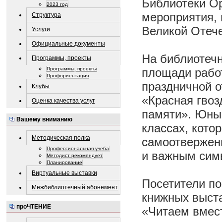
Библиотеки Ор
2023 год
мероприятия, 
Структура
Великой Отече
Услуги
Официальные документы
На библиотеч
Программы, проекты
Программы, проекты
площади работ
Профориентация
праздничной о
Клубы
«Красная гво
Оценка качества услуг
памяти». Юные
Вашему вниманию
классах, кото
Методическая полка
самоотверженн
Профессиональная учеба
и важным сим
Методист рекомендует
Планирование
Виртуальные выставки
Посетители по
Межбиблиотечный абонемент
книжных выста
проЧТЕНИЕ
«Читаем вмес