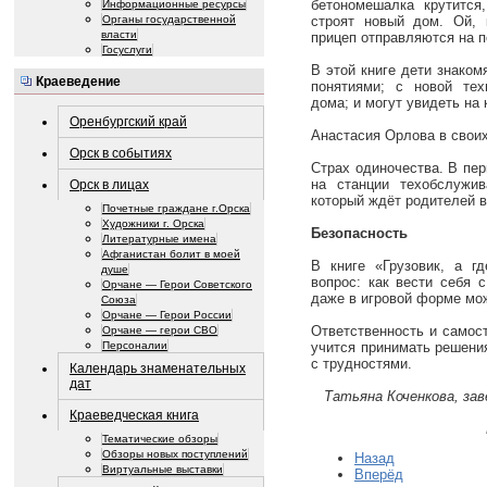
бетономешалка крутится
Информационные ресурсы
Органы государственной
строят новый дом. Ой, 
власти
прицеп отправляются на п
Госуслуги
В этой книге дети знаком
Краеведение
понятиями; с новой тех
дома; и могут увидеть на 
Оренбургский край
Анастасия Орлова в свои
Орск в событиях
Страх одиночества. В перв
на станции техобслужив
Орск в лицах
который ждёт родителей в
Почетные граждане г.Орска
Художники г. Орска
Безопасность
Литературные имена
Афганистан болит в моей
В книге «Грузовик, а г
душе
вопрос: как вести себя 
Орчане — Герои Советского
даже в игровой форме мо
Союза
Орчане — Герои России
Ответственность и самос
Орчане — герои СВО
учится принимать решения
Персоналии
с трудностями.
Календарь знаменательных
дат
Татьяна Коченкова, за
Краеведческая книга
Тематические обзоры
Обзоры новых поступлений
Назад
Виртуальные выставки
Вперёд