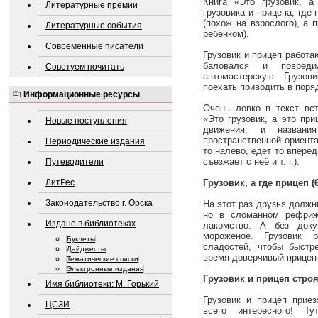
Книга «Это грузовик, 
Литературные премии
грузовика и прицепа, где
(похож на взрослого), а
Литературные события
ребёнком).
Современные писатели
Грузовик и прицеп работа
баловался и повред
Советуем почитать
автомастерскую. Грузов
поехать приводить в поря
Информационные ресурсы
Очень ловко в текст вс
«Это грузовик, а это при
Новые поступления
движения, и названи
пространственной ориента
Периодические издания
то налево, едет то вперёд
съезжает с неё и т.п.).
Путеводители
ЛитРес
Грузовик, а где прицеп (
Законодательство г. Орска
На этот раз друзья должн
но в сломанном рефриж
Издано в библиотеках
лакомство. А без доку
мороженое. Грузовик 
Буклеты
сладостей, чтобы быстр
Дайджесты
время доверчивый прицеп
Тематические списки
Электронные издания
Грузовик и прицеп строя
Имя библиотеки: М. Горький
Грузовик и прицеп приез
ЦСЗИ
всего интересного! Ту