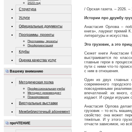
2023 год
/ Орская газета. – 2026. –
Структура
Услуги
Истории про дружбу гру
Официальные документы
Анастасия Орлова – поб
книга», лауреат премий К
Программы, проекты
литературы и искусства.
Программы, проекты
Это грузовик, а это приц
Профориентация
Клубы
Сюжет книги Анастасии О
выстраивается по класси
Оценка качества услуг
главные герои в процессе
пути с ними что-то происх
с ним в отношения.
Вашему вниманию
Один из двух главных г
Методическая полка
современного городско
повседневными реалиями.
Профессиональная учеба
впечатлений: их много, 
Методист рекомендует
издают. И среди игрушек
Планирование
Виртуальные выставки
Анастасия Орлова делает
грузовик – то есть машин
Межбиблиотечный абонемент
свойство: она может пер
тяжёлые. И у этого груз
проЧТЕНИЕ
отчасти зависимое, но всё