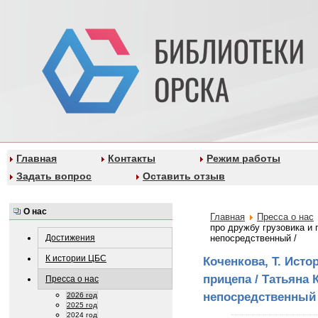
Главная
Контакты
Режим работы
Задать вопрос
Оставить отзыв
О нас
Главная
Пресса о нас
про дружбу грузовика и п
Достижения
непосредственный /
К истории ЦБС
Коченкова, Т. Исто
прицепа / Татьяна К
Пресса о нас
непосредственный 
2026 год
2025 год
2024 год