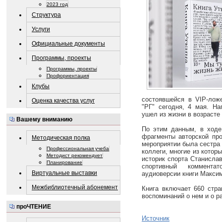
2023 год
Структура
Услуги
Официальные документы
Программы, проекты
Программы, проекты
Профориентация
Клубы
состоявшейся в VIP‑лож
Оценка качества услуг
"РГ" сегодня, 4 мая. На
ушел из жизни в возрасте 
Вашему вниманию
По этим данным, в ходе
фрагменты авторской про
Методическая полка
мероприятии была сестра 
Профессиональная учеба
коллеги, многие из котор
Методист рекомендует
историк спорта Станислав
Планирование
спортивный коммента
Виртуальные выставки
аудиоверсии книги Максим
Межбиблиотечный абонемент
Книга включает 660 стра
воспоминаний о нем и о р
проЧТЕНИЕ
Источник