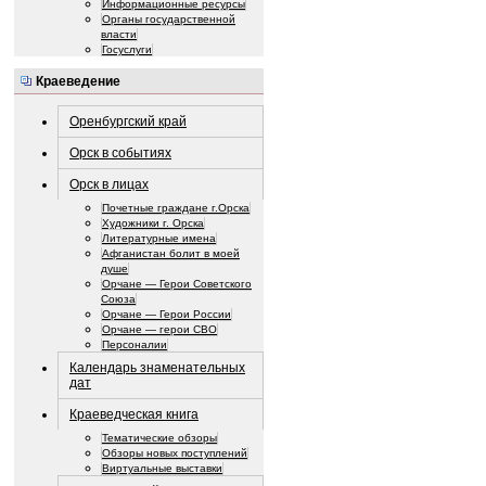
Информационные ресурсы
Органы государственной
власти
Госуслуги
Краеведение
Оренбургский край
Орск в событиях
Орск в лицах
Почетные граждане г.Орска
Художники г. Орска
Литературные имена
Афганистан болит в моей
душе
Орчане — Герои Советского
Союза
Орчане — Герои России
Орчане — герои СВО
Персоналии
Календарь знаменательных
дат
Краеведческая книга
Тематические обзоры
Обзоры новых поступлений
Виртуальные выставки