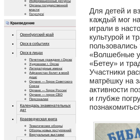
Информационные ресурсы
Органы государственной
Для детей и в
власти
Госуслуги
каждый мог на
Краеведение
играли в наст
Оренбургский край
культурой и т
пользовались 
Орск в событиях
«Волшебные у
Орск в лицах
Почетные граждане г.Орска
«Бетеу» и тра
Художники г. Орска
Литературные имена
Участники рас
Афганистан болит в моей
душе
матрёшку на з
Орчане — Герои Советского
Союза
активности по
Орчане — Герои России
Орчане — герои СВО
и глубже погр
Персоналии
познакомиться
Календарь знаменательных
дат
Краеведческая книга
Тематические обзоры
Обзоры новых поступлений
Виртуальные выставки