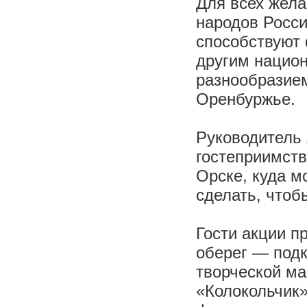
Для всех жел
народов Росси
способствуют 
другим национ
разнообразие
Оренбуржье.
Руководитель 
гостеприимств
Орске, куда м
сделать, что
Гости акции п
оберег — подк
творческой ма
«Колокольчик»