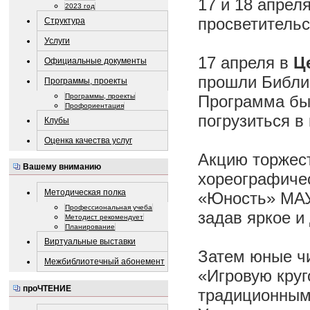
17 и 18 апрел
2023 год
просветительс
Структура
Услуги
17 апреля в
Ц
Официальные документы
прошли Библ
Программы, проекты
Программы, проекты
Программа бы
Профориентация
погрузиться в
Клубы
Оценка качества услуг
Акцию торжес
Вашему вниманию
хореографичес
Методическая полка
«Юность» МАУ
Профессиональная учеба
задав яркое и
Методист рекомендует
Планирование
Виртуальные выставки
Затем юные ч
Межбиблиотечный абонемент
«Игровую круг
проЧТЕНИЕ
традиционным