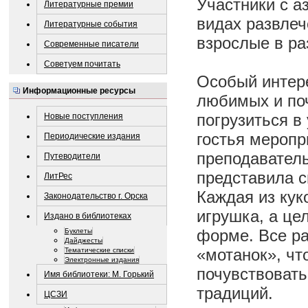
Участники с а
Литературные премии
видах развлеч
Литературные события
взрослые в ра
Современные писатели
Советуем почитать
Особый интере
Информационные ресурсы
любимых и поч
погрузиться в
Новые поступления
гостья мероп
Периодические издания
преподаватель
Путеводители
представила с
ЛитРес
Каждая из кук
Законодательство г. Орска
игрушка, а це
Издано в библиотеках
форме. Все ра
Буклеты
Дайджесты
«мотанок», чт
Тематические списки
Электронные издания
почувствовать
Имя библиотеки: М. Горький
традиций.
ЦСЗИ