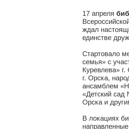
17 апреля
биб
Всероссийской
ждал настоящи
единстве дру
Стартовало м
семья» с учас
Куревлева» г.
г. Орска, нар
ансамблем «Н
«Детский сад 
Орска и други
В локациях б
направленные 