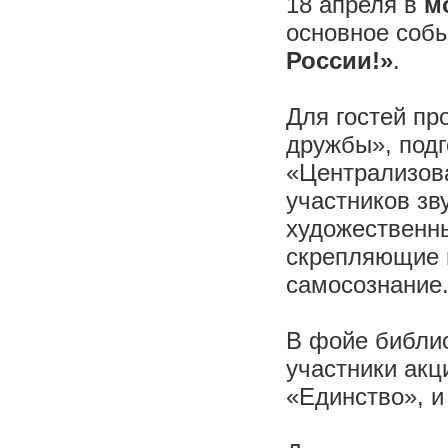
18 апреля в
м
основное соб
России!»
.
Для гостей п
дружбы», под
«Централизова
участников зв
художественны
скрепляющие 
самосознание
В фойе библио
участники акц
«Единство», и