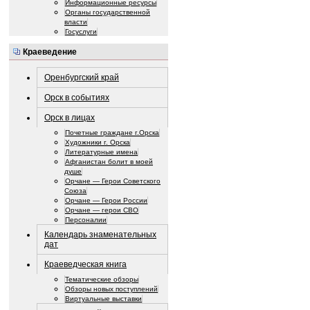
Информационные ресурсы
Органы государственной
власти
Госуслуги
Краеведение
Оренбургский край
Орск в событиях
Орск в лицах
Почетные граждане г.Орска
Художники г. Орска
Литературные имена
Афганистан болит в моей
душе
Орчане — Герои Советского
Союза
Орчане — Герои России
Орчане — герои СВО
Персоналии
Календарь знаменательных
дат
Краеведческая книга
Тематические обзоры
Обзоры новых поступлений
Виртуальные выставки