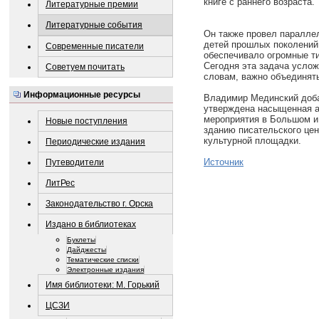
книге с раннего возраста.
Литературные премии
Литературные события
Он также провел параллель
детей прошлых поколений
Современные писатели
обеспечивало огромные ти
Сегодня эта задача услож
Советуем почитать
словам, важно объединят
Информационные ресурсы
Владимир Мединский доба
утверждена насыщенная а
мероприятия в Большом и
Новые поступления
зданию писательского цен
культурной площадки.
Периодические издания
Источник
Путеводители
ЛитРес
Законодательство г. Орска
Издано в библиотеках
Буклеты
Дайджесты
Тематические списки
Электронные издания
Имя библиотеки: М. Горький
ЦСЗИ