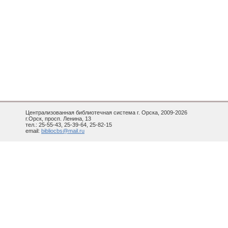
Централизованная библиотечная система г. Орска, 2009-2026
г.Орск, просп. Ленина, 13
тел.: 25-55-43, 25-39-64, 25-82-15
email:
bibliocbs@mail.ru