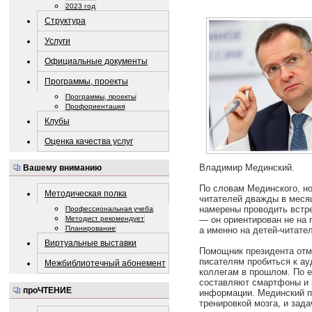
2023 год
Структура
Услуги
Официальные документы
Программы, проекты
Программы, проекты
Профориентация
Клубы
Оценка качества услуг
Владимир Мединский.
Вашему вниманию
По словам Мединского, н
Методическая полка
читателей дважды в месяц
намерены проводить встр
Профессиональная учеба
— он ориентирован не на
Методист рекомендует
Планирование
а именно на детей-читате
Виртуальные выставки
Помощник президента отм
писателям пробиться к ау
Межбиблиотечный абонемент
коллегам в прошлом. По е
составляют смартфоны и 
проЧТЕНИЕ
информации. Мединский п
тренировкой мозга, и зад