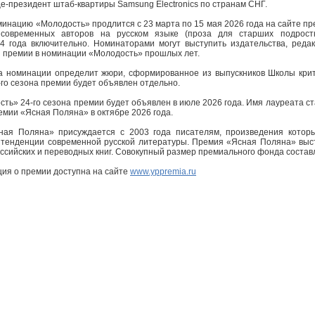
е-президент штаб-квартиры Samsung Electronics по странам СНГ.
инацию «Молодость» продлится с 23 марта по 15 мая 2026 года на сайте пр
современных авторов на русском языке (проза для старших подрост
4 года включительно. Номинаторами могут выступить издательства, реда
ы премии в номинации «Молодость» прошлых лет.
та номинации определит жюри, сформированное из выпускников Школы крити
го сезона премии будет объявлен отдельно.
ть» 24-го сезона премии будет объявлен в июле 2026 года. Имя лауреата ст
мии «Ясная Поляна» в октябре 2026 года.
ная Поляна» присуждается с 2003 года писателям, произведения котор
е тенденции современной русской литературы. Премия «Ясная Поляна» выст
ссийских и переводных книг. Совокупный размер премиального фонда составл
ия о премии доступна на сайте
www.yppremia.ru