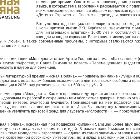
номинации премии. Она отмечает произведения совре
языке, в которых тема взросления раскрывается с подли
психологизмом, естественным образом продолжая идею п
«Детство. Отрочество. Юность» о переходе человека во 
Вот уже два года специальное жюри, в которое входят
Школы критики имени В.Я. Курбатова, знакомятся с м
для читательской аудитории 16-30 лет и составляют 
книг для молодых взрослых. В этих книгах исследуются 
ы и любви, а также современные проблемы, с которыми сталкиваются уж
вания личности.
и в номинации «Молодость» стали Артем Роганов за роман «Как слышно» (
к звукам подростке, и Сания Биккина за повесть «Перемещенные» (издате
рослеть в лагере для беженцев.
ь» литературной премии «Ясная Поляна» — привлечь внимание к лучшим о
едоставить ее авторам больше возможностей для творческой свободы и пр
нации в 2026 году увеличен и составит 500 тыс. рублей.
 номинацию «Молодость». Как и в прошлом году, принятие всех ключевых р
 довольны их работой и сохраняем к ним абсолютное доверие. Именно эта
льский интерес аудитории будущего. Произведения на нее подаются ра
ся художественные достоинства текста. И чтобы подчеркнуть значимост
ешение увеличить призовой фонд для лауреата «Молодости».», — прокоммен
ная Поляна», основанная при поддержке компании Samsung более двух дес
оиску новых актуальных форматов и идей. В рамках нашей миссии мы сч
я к теме молодости и взросления — одного из самых значимых этапов в жиз
тие современной российской литературы, но и вклад в гармоничное станов