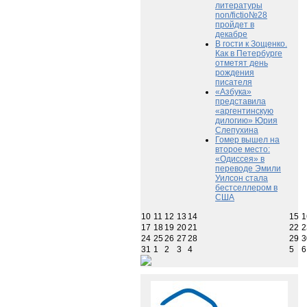
литературы
non/fictio№28
пройдет в
декабре
В гости к Зощенко.
Как в Петербурге
отметят день
рождения
писателя
«Азбука»
представила
«аргентинскую
дилогию» Юрия
Слепухина
Гомер вышел на
второе место:
«Одиссея» в
переводе Эмили
Уилсон стала
бестселлером в
США
10
11
12
13
14
15
1
17
18
19
20
21
22
2
24
25
26
27
28
29
3
31
1
2
3
4
5
6