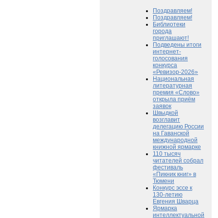
Поздравляем!
Поздравляем!
Библиотеки
города
приглашают!
Подведены итоги
интернет-
голосования
конкурса
«Ревизор-2026»
Национальная
литературная
премия «Слово»
открыла приём
заявок
Швыдкой
возглавит
делегацию России
на Гаванской
международной
книжной ярмарке
110 тысяч
читателей собрал
фестиваль
«Пикник книг» в
Тюмени
Конкурс эссе к
130-летию
Евгения Шварца
Ярмарка
интеллектуальной