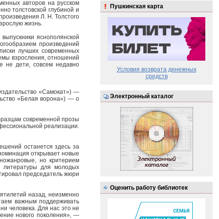
менных авторов на русском
Пушкинская карта
нно толстовской глубиной и
роизведения Л. Н. Толстого
взрослую жизнь.
 выпускники яснополянской
ногообразием произведений
списки лучших современных
темы взросления, отношений
е не дети, совсем недавно
Условия возврата денежных
средств
издательство «Самокат») —
Электронный каталог
льство «Белая ворона») — о
бразцам современной прозы
офессиональной реализации.
ешений останется здесь за
 номинация открывает новые
зножанровые, но критерием
ь литературы для молодых
тировал председатель жюри
Оценить работу библиотек
ятилетий назад, неизменно
итаем важным поддерживать
ни человека. Для нас это не
ление нового поколения», —