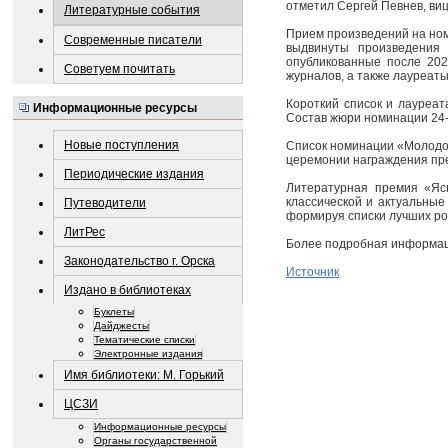
отметил Сергей Певнев, виц
Литературные события
Прием произведений на ном
Современные писатели
выдвинуты произведения 
опубликованные после 202
Советуем почитать
журналов, а также лауреат
Короткий список и лауреа
Информационные ресурсы
Состав жюри номинации 24-
Новые поступления
Список номинации «Молодос
церемонии награждения пре
Периодические издания
Литературная премия «Яс
классической и актуальны
Путеводители
формируя списки лучших ро
ЛитРес
Более подробная информац
Законодательство г. Орска
Источник
Издано в библиотеках
Буклеты
Дайджесты
Тематические списки
Электронные издания
Имя библиотеки: М. Горький
ЦСЗИ
Информационные ресурсы
Органы государственной