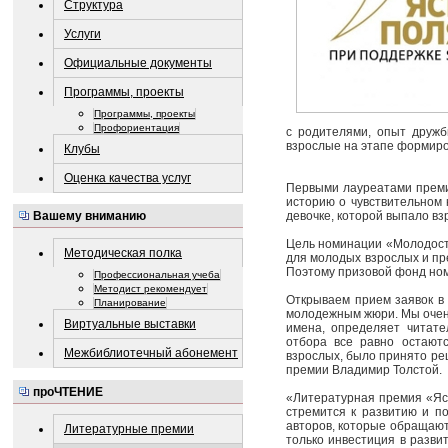
Структура
Услуги
Официальные документы
Программы, проекты
Программы, проекты
Профориентация
с родителями, опыт дружб
взрослые на этапе формиро
Клубы
Оценка качества услуг
Первыми лауреатами преми
историю о чувствительном 
девочке, которой выпало вз
Вашему вниманию
Цель номинации «Молодост
Методическая полка
для молодых взрослых и пр
Поэтому призовой фонд номи
Профессиональная учеба
Методист рекомендует
Открываем прием заявок в
Планирование
молодежным жюри. Мы очень
Виртуальные выставки
имена, определяет читате
отбора все равно остают
Межбиблиотечный абонемент
взрослых, было принято р
премии Владимир Толстой.
проЧТЕНИЕ
«Литературная премия «Яс
стремится к развитию и п
авторов, которые обращаютс
Литературные премии
только инвестиция в разви