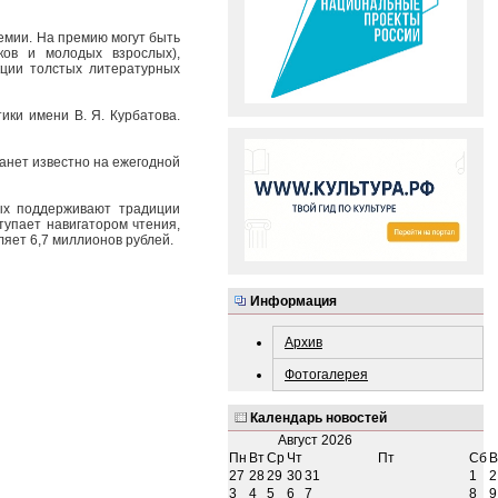
емии. На премию могут быть
ков и молодых взрослых),
кции толстых литературных
ки имени В. Я. Курбатова.
анет известно на ежегодной
ых поддерживают традиции
упает навигатором чтения,
яет 6,7 миллионов рублей.
Информация
Архив
Фотогалерея
Календарь новостей
Август
2026
Пн
Вт
Ср
Чт
Пт
Сб
В
27
28
29
30
31
1
2
3
4
5
6
7
8
9