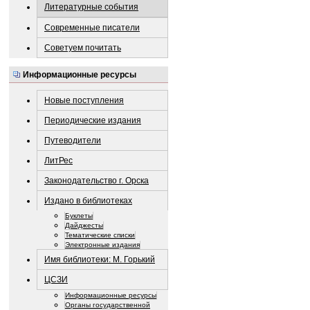
Литературные события
Современные писатели
Советуем почитать
Информационные ресурсы
Новые поступления
Периодические издания
Путеводители
ЛитРес
Законодательство г. Орска
Издано в библиотеках
Буклеты
Дайджесты
Тематические списки
Электронные издания
Имя библиотеки: М. Горький
ЦСЗИ
Информационные ресурсы
Органы государственной