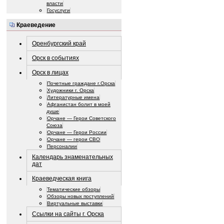
власти
Госуслуги
Краеведение
Оренбургский край
Орск в событиях
Орск в лицах
Почетные граждане г.Орска
Художники г. Орска
Литературные имена
Афганистан болит в моей
душе
Орчане — Герои Советского
Союза
Орчане — Герои России
Орчане — герои СВО
Персоналии
Календарь знаменательных
дат
Краеведческая книга
Тематические обзоры
Обзоры новых поступлений
Виртуальные выставки
Ссылки на сайты г. Орска