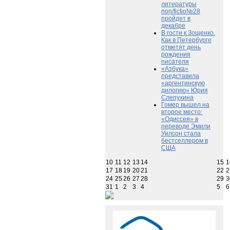
литературы
non/fictio№28
пройдет в
декабре
В гости к Зощенко.
Как в Петербурге
отметят день
рождения
писателя
«Азбука»
представила
«аргентинскую
дилогию» Юрия
Слепухина
Гомер вышел на
второе место:
«Одиссея» в
переводе Эмили
Уилсон стала
бестселлером в
США
10
11
12
13
14
15
1
17
18
19
20
21
22
2
24
25
26
27
28
29
3
31
1
2
3
4
5
6