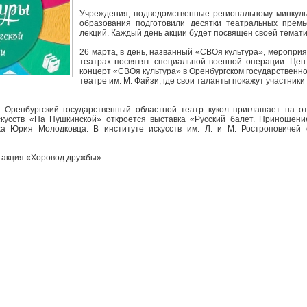
Учреждения, подведомственные региональному минкуль
образования подготовили десятки театральных премье
лекций. Каждый день акции будет посвящен своей темати
26 марта, в день, названный «СВОя культура», мероприя
театрах посвятят специальной военной операции. Це
концерт «СВОя культура» в Оренбургском государственн
театре им. М. Файзи, где свои таланты покажут участники
: Оренбургский государственный областной театр кукол приглашает на 
скусств «На Пушкинской» откроется выставка «Русский балет. Приношен
а Юрия Молодковца. В институте искусств им. Л. и М. Ростроповичей 
т акция «Хоровод дружбы».