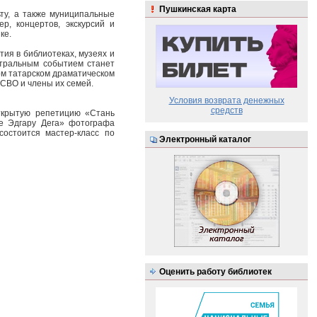
Пушкинская карта
ту, а также муниципальные
р, концертов, экскурсий и
ке.
тия в библиотеках, музеях и
нтральным событием станет
ом татарском драматическом
 СВО и члены их семей.
Условия возврата денежных
средств
открытую репетицию «Стань
ие Эдгару Дега» фотографа
состоится мастер-класс по
Электронный каталог
Оценить работу библиотек