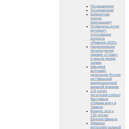
Поздравляем!
Поздравляем!
Библиотеки
города
приглашают!
Подведены итоги
интернет-
голосования
конкурса
«Ревизор-2026»
Национальная
литературная
премия «Слово»
открыла приём
заявок
Швыдкой
возглавит
делегацию России
на Гаванской
международной
книжной ярмарке
110 тысяч
читателей собрал
фестиваль
«Пикник книг» в
Тюмени
Конкурс эссе к
130-летию
Евгения Шварца
Ярмарка
интеллектуальной