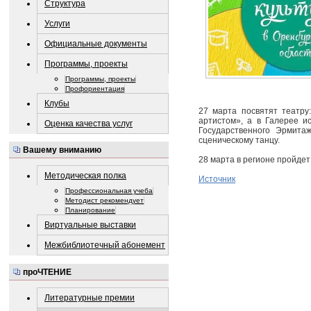
Структура
Услуги
Официальные документы
Программы, проекты
Программы, проекты
Профориентация
Клубы
27 марта посвятят театру
артистом», а в Галерее и
Оценка качества услуг
Государственного Эрмитаж
сценическому танцу.
Вашему вниманию
28 марта в регионе пройде
Методическая полка
Источник
Профессиональная учеба
Методист рекомендует
Планирование
Виртуальные выставки
Межбиблиотечный абонемент
проЧТЕНИЕ
Литературные премии