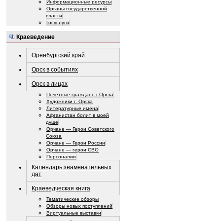
Информационные ресурсы
Органы государственной
власти
Госуслуги
Краеведение
Оренбургский край
Орск в событиях
Орск в лицах
Почетные граждане г.Орска
Художники г. Орска
Литературные имена
Афганистан болит в моей
душе
Орчане — Герои Советского
Союза
Орчане — Герои России
Орчане — герои СВО
Персоналии
Календарь знаменательных
дат
Краеведческая книга
Тематические обзоры
Обзоры новых поступлений
Виртуальные выставки