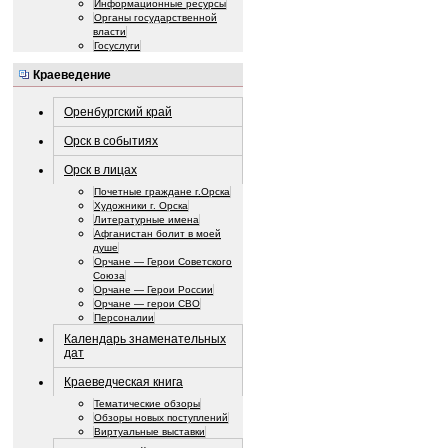
Информационные ресурсы
Органы государственной
власти
Госуслуги
Краеведение
Оренбургский край
Орск в событиях
Орск в лицах
Почетные граждане г.Орска
Художники г. Орска
Литературные имена
Афганистан болит в моей
душе
Орчане — Герои Советского
Союза
Орчане — Герои России
Орчане — герои СВО
Персоналии
Календарь знаменательных
дат
Краеведческая книга
Тематические обзоры
Обзоры новых поступлений
Виртуальные выставки