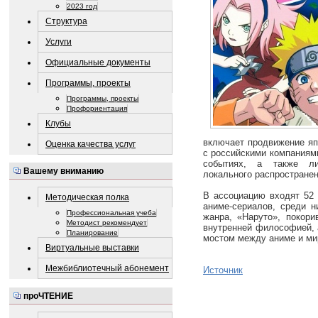
2023 год
Структура
Услуги
Официальные документы
Программы, проекты
Программы, проекты
Профориентация
Клубы
включает продвижение яп
Оценка качества услуг
с российскими компаниями
событиях, а также ли
Вашему вниманию
локального распространен
В ассоциацию входят 52 
Методическая полка
аниме‑сериалов, среди 
Профессиональная учеба
жанра, «Наруто», покор
Методист рекомендует
внутренней философией, 
Планирование
мостом между аниме и ми
Виртуальные выставки
Межбиблиотечный абонемент
Источник
проЧТЕНИЕ