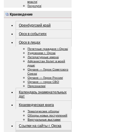
власти
Госуслуги
Краеведение
Оренбургский край
Орск в событиях
Орск в лицах
Почетные граждане г.Орска
Художники г. Орска
Литературные имена
Афганистан болит в моей
душе
Орчане — Герои Советского
Союза
Орчане — Герои России
Орчане — герои СВО
Персоналии
Календарь знаменательных
дат
Краеведческая книга
Тематические обзоры
Обзоры новых поступлений
Виртуальные выставки
Ссылки на сайты г. Орска