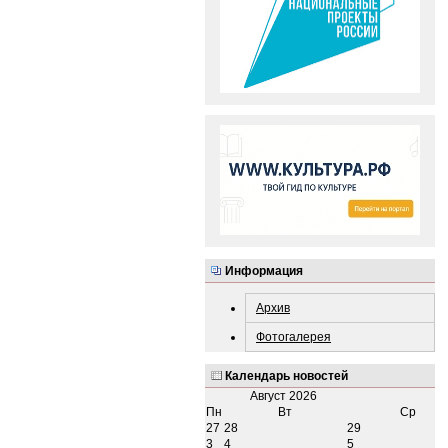
Информация
Архив
Фотогалерея
Календарь новостей
Август
2026
Пн
Вт
Ср
27
28
29
3
4
5