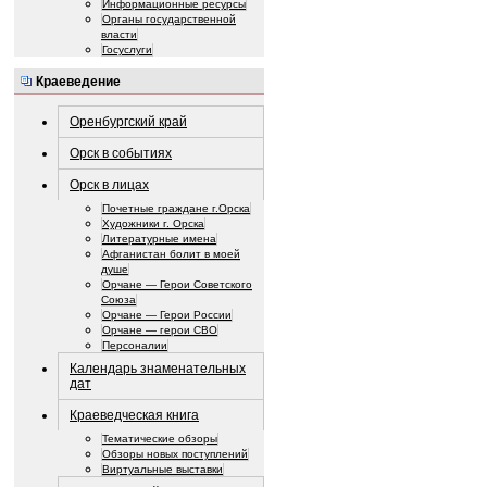
Информационные ресурсы
Органы государственной
власти
Госуслуги
Краеведение
Оренбургский край
Орск в событиях
Орск в лицах
Почетные граждане г.Орска
Художники г. Орска
Литературные имена
Афганистан болит в моей
душе
Орчане — Герои Советского
Союза
Орчане — Герои России
Орчане — герои СВО
Персоналии
Календарь знаменательных
дат
Краеведческая книга
Тематические обзоры
Обзоры новых поступлений
Виртуальные выставки