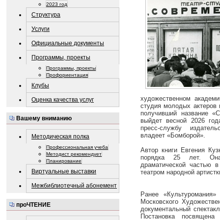
2023 год
Структура
Услуги
Официальные документы
Программы, проекты
Программы, проекты
Профориентация
Клубы
художественном академи
Оценка качества услуг
студия молодых актеров 
получивший название «С
Вашему вниманию
выйдет весной 2026 го
пресс-службу издатель
владеет «Бомборой».
Методическая полка
Профессиональная учеба
Автор книги Евгения Куз
Методист рекомендует
порядка 25 лет. Она
Планирование
драматической частью в
Виртуальные выставки
театром народной артист
Межбиблиотечный абонемент
Ранее «Культуромания»
Московского Художествен
проЧТЕНИЕ
документальный спектакл
Постановка посвящена 