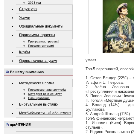
2023 год
Структура
Услуги
Официальные документы
Программы, проекты
Программы, проекты
Профориентация
Клубы
умеет.
Оценка качества услуг
Топ-5 персонажей, способ
Вашему вниманию
1. Остап Бендер (22%) – 
Ильфа и Е. Петрова.
Методическая полка
2. Алёна Ивановна (
Профессиональная учеба
«Преступления и наказани
Методист рекомендует
3. Павел Иванович Чичик
Планирование
Н. Гоголя «Мёртвые души
Виртуальные выставки
4. Воланд (14%) – дь
Булгакова.
Межбиблиотечный абонемент
5. Андрей Штольц (11%) –
Топ-5 финансово неграмот
1. Ипполит (Киса) Воро
проЧТЕНИЕ
стульев».
2. Родион Раскольников (