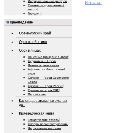
Информационные ресурсы
Источник
Органы государственной
власти
Госуслуги
Краеведение
Оренбургский край
Орск в событиях
Орск в лицах
Почетные граждане г.Орска
Художники г. Орска
Литературные имена
Афганистан болит в моей
душе
Орчане — Герои Советского
Союза
Орчане — Герои России
Орчане — герои СВО
Персоналии
Календарь знаменательных
дат
Краеведческая книга
Тематические обзоры
Обзоры новых поступлений
Виртуальные выставки