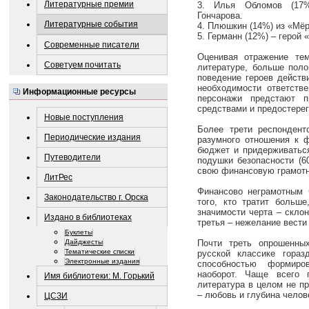
Литературные премии
3. Илья Обломов (17%
Гончарова.
Литературные события
4. Плюшкин (14%) из «Мёр
5. Германн (12%) – герой
Современные писатели
Оценивая отражение те
Советуем почитать
литературе, больше поло
поведение героев действ
необходимости ответстве
Информационные ресурсы
персонажи предстают п
средствами и предостерега
Новые поступления
Более трети респонден
Периодические издания
разумного отношения к 
бюджет и придерживаться
Путеводители
подушки безопасности (6
свою финансовую грамотн
ЛитРес
Финансово неграмотным 
Законодательство г. Орска
того, кто тратит больше
значимости черта – скло
Издано в библиотеках
третья – нежелание вести
Буклеты
Дайджесты
Почти треть опрошенных
Тематические списки
русской классике гораз
Электронные издания
способностью формир
наоборот. Чаще всего 
Имя библиотеки: М. Горький
литература в целом не п
– любовь и глубина челов
ЦСЗИ