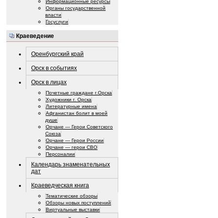
Информационные ресурсы
Органы государственной
власти
Госуслуги
Краеведение
Оренбургский край
Орск в событиях
Орск в лицах
Почетные граждане г.Орска
Художники г. Орска
Литературные имена
Афганистан болит в моей
душе
Орчане — Герои Советского
Союза
Орчане — Герои России
Орчане — герои СВО
Персоналии
Календарь знаменательных
дат
Краеведческая книга
Тематические обзоры
Обзоры новых поступлений
Виртуальные выставки