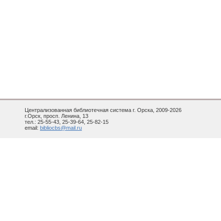
Централизованная библиотечная система г. Орска, 2009-2026
г.Орск, просп. Ленина, 13
тел.: 25-55-43, 25-39-64, 25-82-15
email:
bibliocbs@mail.ru