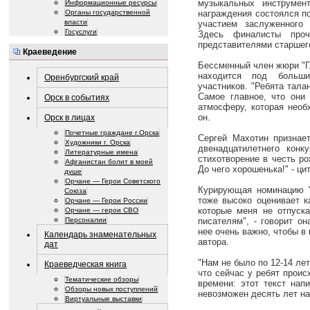
музыкальных инструмен
Информационные ресурсы
Органы государственной
награждения состоялся п
власти
участием заслуженного
Госуслуги
Здесь финалисты про
представителями старшего
Краеведение
Бессменный член жюри "Г
находится под больш
Оренбургский край
участников. "Ребята тала
Самое главное, что они 
Орск в событиях
атмосферу, которая необ
он.
Орск в лицах
Почетные граждане г.Орска
Сергей Махотин признает
Художники г. Орска
двенадцатилетнего конк
Литературные имена
стихотворение в честь ро
Афганистан болит в моей
До чего хорошенька!" - ци
душе
Орчане — Герои Советского
Курирующая номинацию "
Союза
тоже высоко оценивает к
Орчане — Герои России
которые меня не отпуска
Орчане — герои СВО
писателям", - говорит он
Персоналии
нее очень важно, чтобы в
Календарь знаменательных
автора.
дат
"Нам не было по 12-14 лет
Краеведческая книга
что сейчас у ребят прои
Тематические обзоры
времени: этот текст нап
Обзоры новых поступлений
невозможен десять лет на
Виртуальные выставки