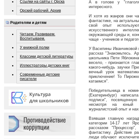
Ссылки на сайты г. Орска
А в голове у "глаголя
интересного.
Орский рабочий. Архив
И хотя из жанров они ч
фантастике, на актуальн
Родителям и детям
свой опыт использу
искусственного интелл
Читаем. Развиваем.
окружающей среды и, коне
Воспитываем.
чаще - учеников и педагог
У книжной полки
У Василины Иванчиковой 
рассказ "Знакомьтесь. А
Классики детской литературы
школьника Пети Яблокина.
весело, - признается гла
Иллюстраторы детских книг
какого-нибудь заучки Пр
вечный урок математик
Современные детские
приключение! То Пирожко
писатели
катаемся".
Победительница в номин
(Екатеринбург) написа
подписи", посвященную
несмотря на юный во
журналистский опыт и нах
Взявшая главную наград
категории 14-17 лет Яр
рассказом "Процессор"
фантастику. Действие ра
люди обучают исключител