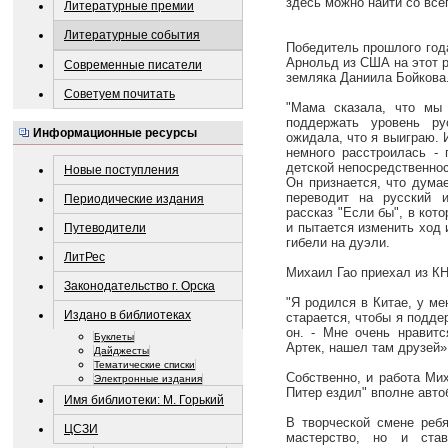
здесь можно найти со всег
Литературные премии
Литературные события
Победитель прошлого год
Арнольд из США на этот р
Современные писатели
земляка Даниила Бойкова
Советуем почитать
"Мама сказала, что мы 
поддержать уровень ру
Информационные ресурсы
ожидала, что я выиграю. И
немного расстроилась - 
детской непосредственно
Новые поступления
Он признается, что дума
переводит на русский 
Периодические издания
рассказ "Если бы", в кот
и пытается изменить ход 
Путеводители
гибели на дуэли.
ЛитРес
Михаил Гао приехал из КН
Законодательство г. Орска
"Я родился в Китае, у ме
Издано в библиотеках
старается, чтобы я подде
он. - Мне очень нравитс
Буклеты
Артек, нашел там друзей»
Дайджесты
Тематические списки
Собственно, и работа Мих
Электронные издания
Питер ездил" вполне авто
Имя библиотеки: М. Горький
В творческой смене ребя
ЦСЗИ
мастерство, но и став