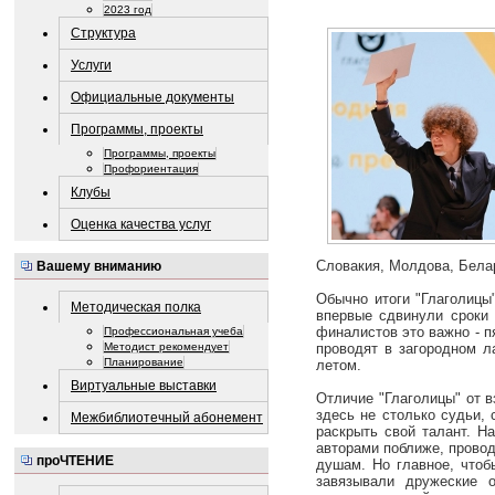
2023 год
Структура
Услуги
Официальные документы
Программы, проекты
Программы, проекты
Профориентация
Клубы
Оценка качества услуг
Словакия, Молдова, Белар
Вашему вниманию
Обычно итоги "Глаголицы
Методическая полка
впервые сдвинули сроки
финалистов это важно - п
Профессиональная учеба
проводят в загородном ла
Методист рекомендует
Планирование
летом.
Виртуальные выставки
Отличие "Глаголицы" от 
здесь не столько судьи,
Межбиблиотечный абонемент
раскрыть свой талант. Н
авторами поближе, провод
проЧТЕНИЕ
душам. Но главное, чтоб
завязывали дружеские 