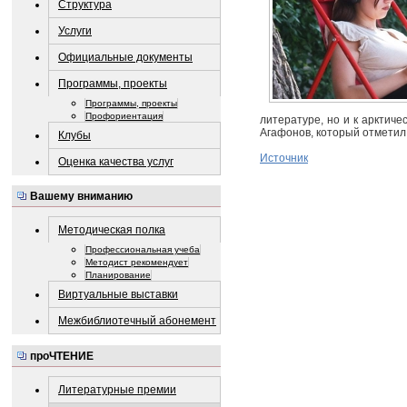
Структура
Услуги
Официальные документы
Программы, проекты
Программы, проекты
Профориентация
литературе, но и к арктич
Агафонов, который отметил
Клубы
Источник
Оценка качества услуг
Вашему вниманию
Методическая полка
Профессиональная учеба
Методист рекомендует
Планирование
Виртуальные выставки
Межбиблиотечный абонемент
проЧТЕНИЕ
Литературные премии