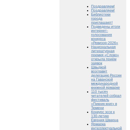
Поздравляем!
Поздравляем!
Библиотеки
города
приглашают!
Подведены итоги
интернет-
голосования
конкурса
«Ревизор-2026»
Национальная
литературная
премия «Слово»
открыла приём
заявок
Швыдкой
возглавит
делегацию России
на Гаванской
международной
книжной ярмарке
110 тысяч
читателей собрал
фестиваль
«Пикник книг» в
Тюмени
Конкурс эссе к
130-летию
Евгения Шварца
Ярмарка
интеллектуальной