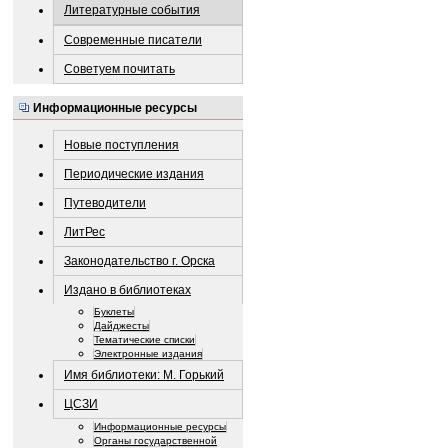
Литературные события
Современные писатели
Советуем почитать
Информационные ресурсы
Новые поступления
Периодические издания
Путеводители
ЛитРес
Законодательство г. Орска
Издано в библиотеках
Буклеты
Дайджесты
Тематические списки
Электронные издания
Имя библиотеки: М. Горький
ЦСЗИ
Информационные ресурсы
Органы государственной