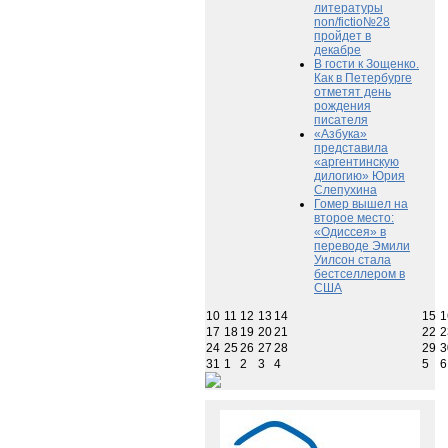
литературы
non/fictio№28
пройдет в
декабре
В гости к Зощенко.
Как в Петербурге
отметят день
рождения
писателя
«Азбука»
представила
«аргентинскую
дилогию» Юрия
Слепухина
Гомер вышел на
второе место:
«Одиссея» в
переводе Эмили
Уилсон стала
бестселлером в
США
10
11
12
13
14
15
1
17
18
19
20
21
22
2
24
25
26
27
28
29
3
31
1
2
3
4
5
6