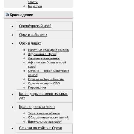
власти
Госуслуги
Краеведение
Оренбургский край
Орск в событиях
Орск в лицах
Почетные граждане г.Орска
Художники г. Орска
Литературные имена
Афганистан болит в моей
душе
Орчане — Герои Советского
Союза
Орчане — Герои России
Орчане — герои СВО
Персоналии
Календарь знаменательных
дат
Краеведческая книга
Тематические обзоры
Обзоры новых поступлений
Виртуальные выставки
Ссылки на сайты г. Орска