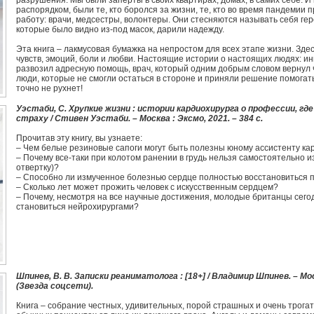
разрушения. Мы были заперты в своих квартирах, домах, в самих себе. И
распорядком, были те, кто боролся за жизни, те, кто во время пандемии
работу: врачи, медсестры, волонтеры. Они стесняются называть себя геро
которые было видно из-под масок, дарили надежду.
Эта книга – лакмусовая бумажка на непростом для всех этапе жизни. Зде
чувств, эмоций, боли и любви. Настоящие истории о настоящих людях: и
развозил адресную помощь, врач, который одним добрым словом вернул 
люди, которые не смогли остаться в стороне и приняли решение помогать
точно не рухнет!
Уэстаби, С. Хрупкие жизни : истории кардиохирурга о профессии, г
страху / Стивен Уэстаби. – Москва : Эксмо, 2021. – 384 с.
Прочитав эту книгу, вы узнаете:
– Чем белые резиновые сапоги могут быть полезны юному ассистенту ка
– Почему все-таки при колотом ранении в грудь нельзя самостоятельно и
отвертку)?
– Способно ли измученное болезнью сердце полностью восстановиться 
– Сколько лет может прожить человек с искусственным сердцем?
– Почему, несмотря на все научные достижения, молодые британцы сего
становиться нейрохирургами?
Шпинев, В. В. Записки реаниматолога : [18+] / Владимир Шпинев. – Моск
(Звезда соцсети).
Книга – собрание честных, удивительных, порой страшных и очень трога