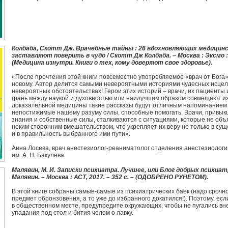
Колбаба, Скотт Дж. Врачебные тайны : 26 вдохновляющих медицинс
заставляют поверить в чудо / Скотт Дж Колбаба. – Москва : Эксмо : Б
(Медицина изнутри. Книги о тех, кому доверяют свое здоровье).
«После прочтения этой книги повсеместно употребляемое «врач от Бога» 
новому. Автор делится самыми невероятными историями чудесных исцел
невероятных обстоятельствах! Герои этих историй – врачи, их пациенты
грань между наукой и духовностью или наилучшим образом совмещают их 
доказательной медицины такие рассказы будут отличным напоминанием о
непостижимые нашему разуму силы, способные помогать. Врачи, привык
знания и собственные силы, сталкиваются с ситуациями, которые не объя
неким сторонним вмешательством, что укрепляет их веру не только в су
и в правильность выбранного ими пути».
Анна Лосева, врач анестезиолог-реаниматолог отделения анестезиоло
им. А. Н. Бакулева
Малявин, М. И. Записки психиатра. Лучшее, или Блог добрых психиатро
Малявин. – Москва : АСТ, 2017. – 352 с. – (ОДОБРЕНО РУНЕТОМ).
В этой книге собраны самые-самые из психиатрических баек (надо срочн
предмет обронзовения, а то уже до избранного докатился!). Поэтому, есл
в общественном месте, предупредите окружающих, чтобы не пугались вн
упадания под стол и бития челом о лавку.