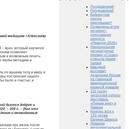
Поздравляем!
Поздравляем!
Библиотеки
города
приглашают!
Подведены итоги
интернет-
голосования
овой медицине / Александр
конкурса
«Ревизор-2026»
Национальная
й – врач, который научился
литературная
жизням позволяет
премия «Слово»
ным и возможным лечить.
открыла приём
е якобы методики и
заявок
Швыдкой
возглавит
ль по вашему телу и миру, в
делегацию России
туры построения нашего
на Гаванской
бы было и счастье, и
международной
книжной ярмарке
110 тысяч
читателей собрал
фестиваль
«Пикник книг» в
кой бьется доброе и
Тюмени
0. – 304 с. – (Как это
Конкурс эссе к
дения и неожиданные
130-летию
Евгения Шварца
Ярмарка
 фильма про жизнь после
интеллектуальной