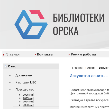
Главная
Контакты
Режим работы
О нас
Главная
Архив
Искусс
Достижения
Искусство лечить –
К истории ЦБС
Пресса о нас
В этом небольшом обзоре м
Центральной городской библ
2026 год
2025 год
Ежегодно в третье воскрес
2024 год
2023 год
Многие из известных писат