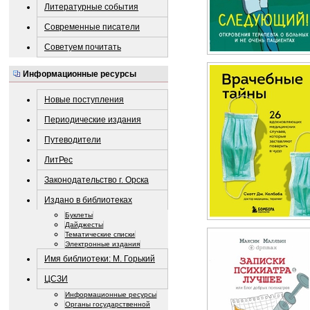
Литературные события
Современные писатели
Советуем почитать
Информационные ресурсы
Новые поступления
Периодические издания
Путеводители
ЛитРес
Законодательство г. Орска
Издано в библиотеках
Буклеты
Дайджесты
Тематические списки
Электронные издания
Имя библиотеки: М. Горький
ЦСЗИ
Информационные ресурсы
Органы государственной