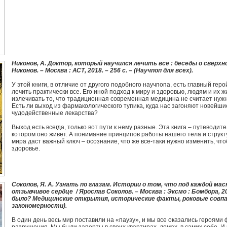
Никонов, А. Доктор, который научился лечить все : беседы о сверхн
Никонов. – Москва : АСТ, 2018. – 256 с. – (Научпоп для всех).
У этой книги, в отличие от другого подобного научпопа, есть главный геро
лечить практически все. Его иной подход к миру и здоровью, людям и их 
излечивать то, что традиционная современная медицина не считает нуж
Есть ли выход из фармакологического тупика, куда нас загоняют новейши
чудодейственные лекарства?
Выход есть всегда, только вот пути к нему разные. Эта книга – путеводите
котором оно живет. А понимание принципов работы нашего тела и струк
мира даст важный ключ – осознание, что же все-таки нужно изменить, что
здоровье.
Соколов, Я. А. Узнать по глазам. Истории о том, что под каждой мас
отзывчивое сердце / Ярослав Соколов. – Москва : Эксмо : Бомбора, 202
было? Медицинские открытия, исторические факты, роковые совпа
закономерности).
В один день весь мир поставили на «паузу», и мы все оказались героями