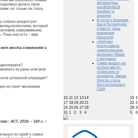
 пока мы боролись с новым
литературы
 продолжал делать свою
non/fictio№28
ями, но только их глаза,
пройдет в
декабре
В гости к Зощенко.
сь собран концентрат
Как в Петербурге
нвалид-колясочник, который
отметят день
человеку самоуважение,
рождения
. Пока они есть – мир
писателя
«Азбука»
представила
де нет места сомнениям и
«аргентинскую
дилогию» Юрия
Слепухина
Гомер вышел на
рдиохирурга?
второе место:
звлекать из раны нож (или
«Одиссея» в
переводе Эмили
после успешной операции?
Уилсон стала
бестселлером в
дня не горят желанием
США
10
11
12
13
14
15
1
17
18
19
20
21
22
2
24
25
26
27
28
29
3
31
1
2
3
4
5
6
ва : АСТ, 2018. – 320 с. –
тельных историй о самых