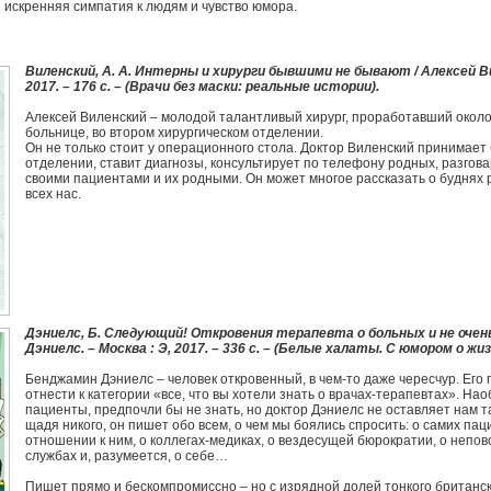
я искренняя симпатия к людям и чувство юмора.
Виленский, А. А. Интерны и хирурги бывшими не бывают / Алексей Вил
2017. – 176 с. – (Врачи без маски: реальные истории).
Алексей Виленский – молодой талантливый хирург, проработавший около 
больнице, во втором хирургическом отделении.
Он не только стоит у операционного стола. Доктор Виленский принимает
отделении, ставит диагнозы, консультирует по телефону родных, разгов
своими пациентами и их родными. Он может многое рассказать о буднях
всех нас.
Дэниелс, Б. Следующий! Откровения терапевта о больных и не очен
Дэниелс. – Москва : Э, 2017. – 336 с. – (Белые халаты. С юмором о жи
Бенджамин Дэниелс – человек откровенный, в чем-то даже чересчур. Его 
отнести к категории «все, что вы хотели знать о врачах-терапевтах». Нао
пациенты, предпочли бы не знать, но доктор Дэниелс не оставляет нам 
щадя никого, он пишет обо всем, о чем мы боялись спросить: о самих пац
отношении к ним, о коллегах-медиках, о вездесущей бюрократии, о непо
службах и, разумеется, о себе…
Пишет прямо и бескомпромиссно – но с изрядной долей тонкого британс