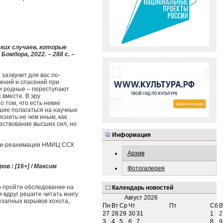
ких случаев, которые
омбора, 2022. – 288 с. –
зазвучит для вас по-
ений и спасений при
 и родные – переступают
вместе. В эру
 том, что есть некие
шие полагаться на научные
снить не чем иным, как
ществование высших сил, но
Информация
гии-реанимации НМИЦ ССХ
Архив
в : [16+] / Максим
Фотогалерея
о пройти обследование на
Календарь новостей
и вдруг решите читать книгу
Август
2026
езапных взрывов хохота,
Пн
Вт
Ср
Чт
Пт
Сб
В
27
28
29
30
31
1
2
3
4
5
6
7
8
9