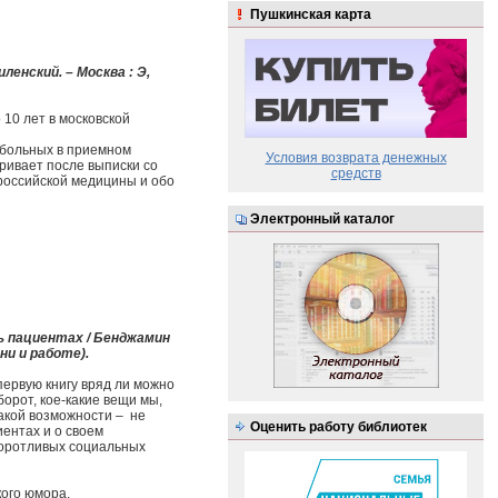
Пушкинская карта
енский. – Москва : Э,
10 лет в московской
 больных в приемном
Условия возврата денежных
аривает после выписки со
средств
 российской медицины и обо
Электронный каталог
ь пациентах / Бенджамин
зни и работе).
первую книгу вряд ли можно
борот, кое-какие вещи мы,
такой возможности – не
Оценить работу библиотек
иентах и о своем
воротливых социальных
кого юмора.