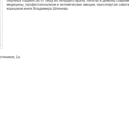
обычных пациентах от лица их лечащего врача. Ангелы и демоны соврем
медицины, профессионализм и человеческие эмоции, пресловутая схватк
корешком книги Владимира Шпинева.
тяников, 1а.