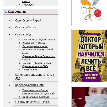
власти
Госуслуги
Краеведение
Оренбургский край
Орск в событиях
Орск в лицах
Почетные граждане г.Орска
Художники г. Орска
Литературные имена
Афганистан болит в моей
душе
Орчане — Герои Советского
Союза
Орчане — Герои России
Орчане — герои СВО
Персоналии
Календарь знаменательных
дат
Краеведческая книга
Тематические обзоры
Обзоры новых поступлений
Виртуальные выставки
Ссылки на сайты г. Орска