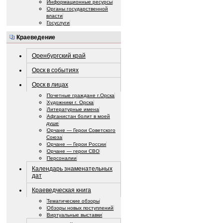
Информационные ресурсы
Органы государственной
власти
Госуслуги
Краеведение
Оренбургский край
Орск в событиях
Орск в лицах
Почетные граждане г.Орска
Художники г. Орска
Литературные имена
Афганистан болит в моей
душе
Орчане — Герои Советского
Союза
Орчане — Герои России
Орчане — герои СВО
Персоналии
Календарь знаменательных
дат
Краеведческая книга
Тематические обзоры
Обзоры новых поступлений
Виртуальные выставки