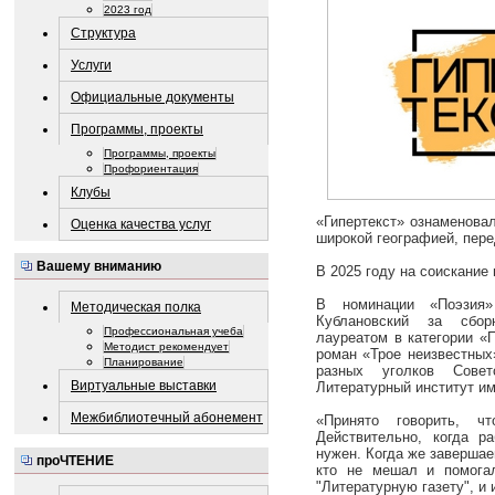
2023 год
Структура
Услуги
Официальные документы
Программы, проекты
Программы, проекты
Профориентация
Клубы
«Гипертекст» ознаменова
Оценка качества услуг
широкой географией, пер
Вашему вниманию
В 2025 году на соискание
В номинации «Поэзия
Методическая полка
Кублановский за сбор
Профессиональная учеба
лауреатом в категории «
Методист рекомендует
роман «Трое неизвестных
Планирование
разных уголков Сове
Виртуальные выставки
Литературный институт им.
Межбиблиотечный абонемент
«Принято говорить, ч
Действительно, когда р
нужен. Когда же завершае
проЧТЕНИЕ
кто не мешал и помогал
"Литературную газету", и 