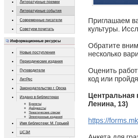
Литературные премии
Литературные события
Приглашаем ва
Современные писатели
культуры. Исс
Советуем почитать
Информационные ресурсы
Обратите вним
несколько вар
Новые поступления
Периодические издания
Оценить работ
Путеводители
код или пройдя
ЛитРес
Законодательство г. Орска
Центральная г
Издано в библиотеках
Ленина, 13)
Буклеты
Дайджесты
Тематические списки
Электронные издания
https://forms.
Имя библиотеки: М. Горький
ЦСЗИ
Анкета для гр