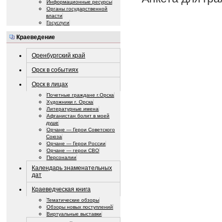
Информационные ресурсы
Органы государственной
власти
Госуслуги
Краеведение
Оренбургский край
Орск в событиях
Орск в лицах
Почетные граждане г.Орска
Художники г. Орска
Литературные имена
Афганистан болит в моей
душе
Орчане — Герои Советского
Союза
Орчане — Герои России
Орчане — герои СВО
Персоналии
Календарь знаменательных
дат
Краеведческая книга
Тематические обзоры
Обзоры новых поступлений
Виртуальные выставки