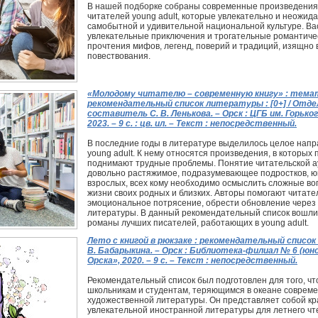
В нашей подборке собраны современные произведения 
читателей young adult, которые увлекательно и неожид
самобытной и удивительной национальной культуре. Вас
увлекательные приключения и трогательные романтичес
прочтения мифов, легенд, поверий и традиций, изящно 
повествования.
«Молодому читателю – современную книгу» : тема
рекомендательный список литературы : [0+] / Отде
составитель С. В. Ленькова. – Орск : ЦГБ им. Горько
2023. – 9 с. : цв. ил. – Текст : непосредственный.
В последние годы в литературе выделилось целое нап
young adult. К нему относятся произведения, в которых
поднимают трудные проблемы. Понятие читательской ау
довольно растяжимое, подразумевающее подростков, ю
взрослых, всех кому необходимо осмыслить сложные во
жизни своих родных и близких. Авторы помогают читат
эмоциональное потрясение, обрести обновление через 
литературы. В данный рекомендательный список вошли
романы лучших писателей, работающих в young adult.
Лето с книгой в рюкзаке : рекомендательный список :
В. Бабарыкина. – Орск : Библиотека-филиал № 6 (юн
Орска», 2020. – 9 с. – Текст : непосредственный.
Рекомендательный список был подготовлен для того, ч
школьникам и студентам, теряющимся в океане совреме
художественной литературы. Он представляет собой кр
увлекательной иностранной литературы для летнего ч