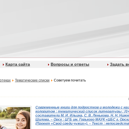
Карта сайта
Вопросы и ответы
Задать в
отеках
Тематические списки
Советуем почитать
Современные книги для подростков и молодежи с н
колоритом : тематический список литературы : [0+]
составители М. И. Ильина, С. В. Ленькова, Н. Н. Нижни
Шилова. – Орск : ЦГБ им. Горького МАУК «ЦБС г. Орска», 
(Проект «Свой среди чужих»). – Текст : непосредст