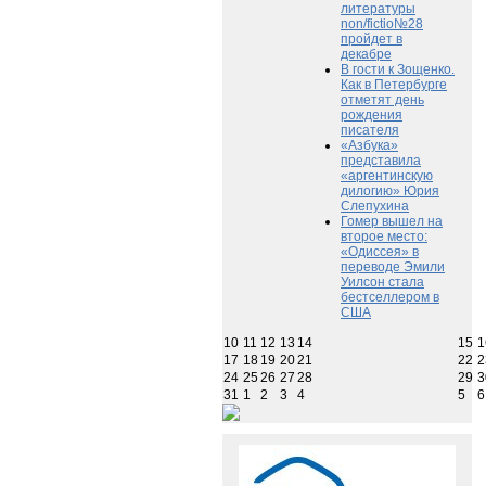
литературы
non/fictio№28
пройдет в
декабре
В гости к Зощенко.
Как в Петербурге
отметят день
рождения
писателя
«Азбука»
представила
«аргентинскую
дилогию» Юрия
Слепухина
Гомер вышел на
второе место:
«Одиссея» в
переводе Эмили
Уилсон стала
бестселлером в
США
10
11
12
13
14
15
1
17
18
19
20
21
22
2
24
25
26
27
28
29
3
31
1
2
3
4
5
6