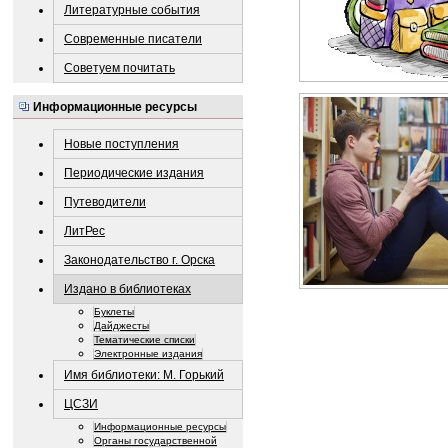
Литературные события
Современные писатели
Советуем почитать
Информационные ресурсы
Новые поступления
Периодические издания
Путеводители
ЛитРес
Законодательство г. Орска
Издано в библиотеках
Буклеты
Дайджесты
Тематические списки
Электронные издания
Имя библиотеки: М. Горький
ЦСЗИ
Информационные ресурсы
Органы государственной