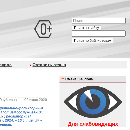
Поиск по сайту
Поиск по библиотекам
опрос
Оставить отзыв
Смена шаблона
Опубликовано: 02 июня 2020
ационально-фольклорным
 / отдел обслуживания ;
к ; редактор Л. Н.
2024. – 10 с. : цв. ил. –
Для слабовидящих
венный.