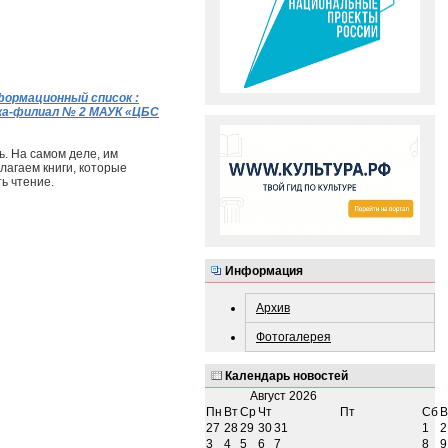
формационный список :
тека-филиал № 2 МАУК «ЦБС
ь. На самом деле, им
лагаем книги, которые
ь чтение.
Информация
Архив
Фотогалерея
Календарь новостей
Август
2026
Пн
Вт
Ср
Чт
Пт
Сб
В
27
28
29
30
31
1
2
3
4
5
6
7
8
9