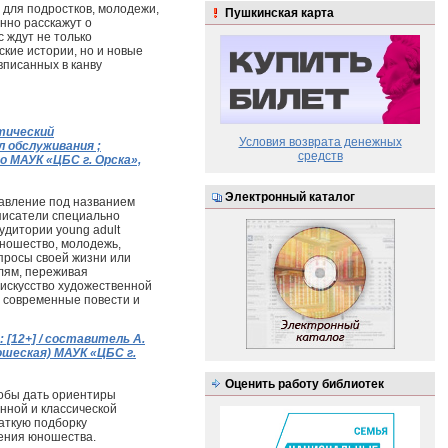
для подростков, молодежи,
Пушкинская карта
анно расскажут о
 ждут не только
кие истории, но и новые
вписанных в канву
тический
Условия возврата денежных
л обслуживания ;
средств
го МАУК «ЦБС г. Орска»,
Электронный каталог
равление под названием
 писатели специально
дитории young adult
ношество, молодежь,
просы своей жизни или
елям, переживая
искусство художественной
 современные повести и
 [12+] / составитель А.
ошеская) МАУК «ЦБС г.
Оценить работу библиотек
тобы дать ориентиры
нной и классической
аткую подборку
тения юношества.