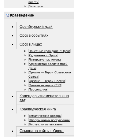
власти
Госуслуги
Краеведение
Оренбургский край
Орск в событиях
Орск в лицах
Почетные граждане г.Орска
Художники г. Орска
Литературные имена
Афганистан болит в моей
душе
Орчане — Герои Советского
Союза
Орчане — Герои России
Орчане — герои СВО
Персоналии
Календарь знаменательных
дат
Краеведческая книга
Тематические обзоры
Обзоры новых поступлений
Виртуальные выставки
Ссылки на сайты г. Орска