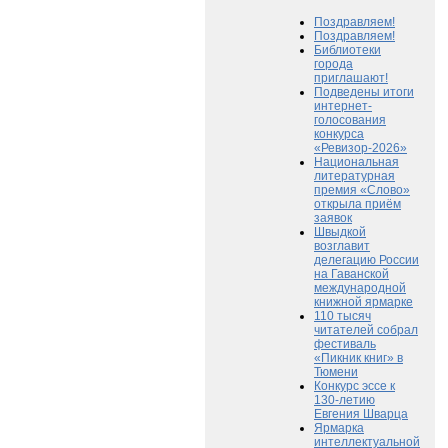
Поздравляем!
Поздравляем!
Библиотеки
города
приглашают!
Подведены итоги
интернет-
голосования
конкурса
«Ревизор-2026»
Национальная
литературная
премия «Слово»
открыла приём
заявок
Швыдкой
возглавит
делегацию России
на Гаванской
международной
книжной ярмарке
110 тысяч
читателей собрал
фестиваль
«Пикник книг» в
Тюмени
Конкурс эссе к
130-летию
Евгения Шварца
Ярмарка
интеллектуальной