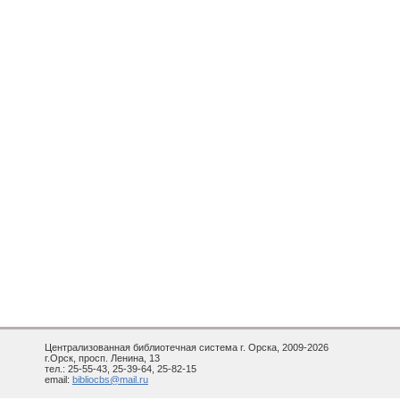
Централизованная библиотечная система г. Орска, 2009-2026
г.Орск, просп. Ленина, 13
тел.: 25-55-43, 25-39-64, 25-82-15
email:
bibliocbs@mail.ru