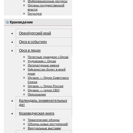
Информационные ресурсы
Органы государственной
власти
Госуслуги
Краеведение
Оренбургский край
Орск в событиях
Орск в лицах
Почетные граждане г.Орска
Художники г. Орска
Литературные имена
Афганистан болит в моей
душе
Орчане — Герои Советского
Союза
Орчане — Герои России
Орчане — герои СВО
Персоналии
Календарь знаменательных
дат
Краеведческая книга
Тематические обзоры
Обзоры новых поступлений
Виртуальные выставки